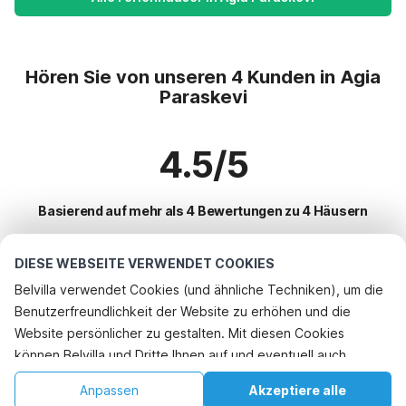
Hören Sie von unseren 4 Kunden in Agia
Paraskevi
4.5/5
Basierend auf mehr als 4 Bewertungen zu 4 Häusern
DIESE WEBSEITE VERWENDET COOKIES
Beliebteste Reiseziele für Urlaub
Belvilla verwendet Cookies (und ähnliche Techniken), um die
Benutzerfreundlichkeit der Website zu erhöhen und die
Top-Städte mit Top-Annehmlichkeiten für den Urlaub
Rufen Sie an, um zu buchen
Website persönlicher zu gestalten. Mit diesen Cookies
Ferienhaus auf einem Ferienpark metamorfosi
können Belvilla und Dritte Ihnen auf und eventuell auch
Beliebte Ausstattungen für Urlaub in Agia-paraskevi
Ferienhaus mit Garten marathias
außerhalb unserer Website folgen, um Werbung Ihren
Ferienwohnungen
Anpassen
Akzeptiere alle
Beliebte Städte für den Urlaub in Attika
Interessen anzupassen und das Teilen von Informationen über
Ferienwohnungen gazi