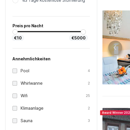
43 Tage Kostenlose Stornierung
Preis pro Nacht
€10
€5000
Annehmlichkeiten
Pool
4
Whirlwanne
2
Wifi
25
Klimaanlage
2
Award Winner 20
Sauna
3