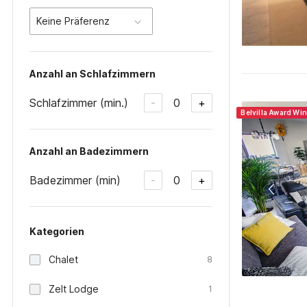
Keine Präferenz
Anzahl an Schlafzimmern
Schlafzimmer (min.)
0
-
+
Belvilla Award Wi
Anzahl an Badezimmern
Badezimmer (min)
0
-
+
Kategorien
Chalet
8
Zelt Lodge
1