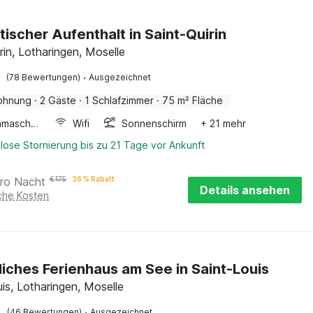
ischer Aufenthalt in Saint-Quirin
rin, Lotharingen, Moselle
·
(78 Bewertungen)
Ausgezeichnet
ohnung
·
2 Gäste
·
1 Schlafzimmer
·
75 m² Fläche
Waschmaschine
Wifi
Sonnenschirm
+ 21 mehr
lose Stornierung bis zu 21 Tage vor Ankunft
ro Nacht
€
175
36 % Rabatt
Details ansehen
iche Kosten
iches Ferienhaus am See in Saint-Louis
uis, Lotharingen, Moselle
·
(46 Bewertungen)
Ausgezeichnet