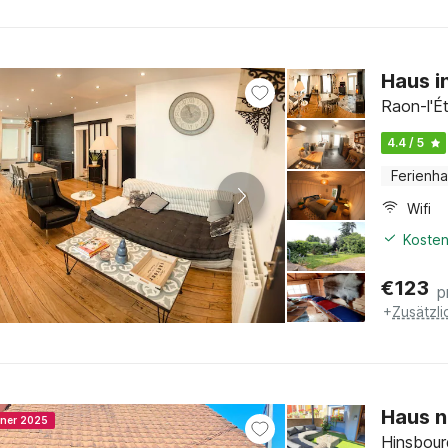
Haus 
Raon-l'É
4.4 / 5
Ferienh
Wifi
Kosten
€
123
p
+
Zusätzl
Haus n
nner 2025
Hinsbour