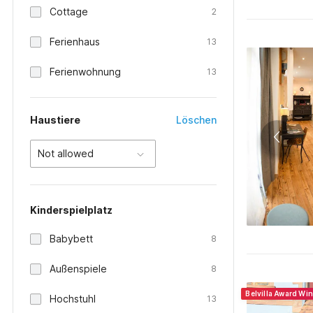
Cottage
2
Ferienhaus
13
Ferienwohnung
13
Haustiere
Löschen
Not allowed
Kinderspielplatz
Babybett
8
Außenspiele
8
Belvilla Award Wi
Hochstuhl
13