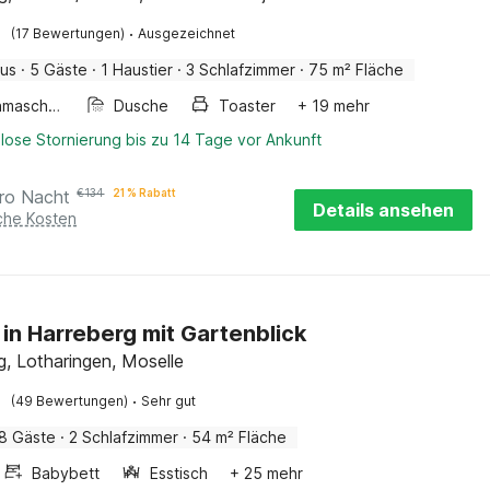
·
(17 Bewertungen)
Ausgezeichnet
aus
·
5 Gäste
·
1 Haustier
·
3 Schlafzimmer
·
75 m² Fläche
Waschmaschine
Dusche
Toaster
+ 19 mehr
lose Stornierung bis zu 14 Tage vor Ankunft
ro Nacht
€
134
21 % Rabatt
Details ansehen
iche Kosten
 in Harreberg mit Gartenblick
g, Lotharingen, Moselle
·
(49 Bewertungen)
Sehr gut
8 Gäste
·
2 Schlafzimmer
·
54 m² Fläche
Babybett
Esstisch
+ 25 mehr