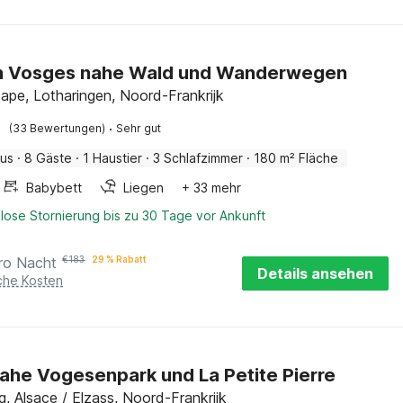
in Vosges nahe Wald und Wanderwegen
tape, Lotharingen, Noord-Frankrijk
·
(33 Bewertungen)
Sehr gut
aus
·
8 Gäste
·
1 Haustier
·
3 Schlafzimmer
·
180 m² Fläche
Babybett
Liegen
+ 33 mehr
lose Stornierung bis zu 30 Tage vor Ankunft
ro Nacht
€
183
29 % Rabatt
Details ansehen
iche Kosten
ahe Vogesenpark und La Petite Pierre
g, Alsace / Elzass, Noord-Frankrijk