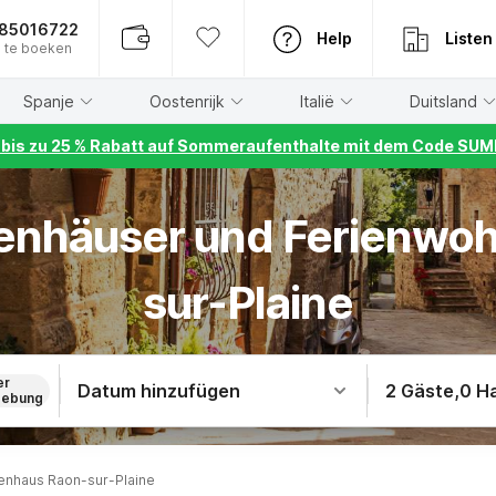
885016722
Help
Listen
 te boeken
Spanje
Oostenrijk
Italië
Duitsland
r bis zu 25 % Rabatt auf Sommeraufenthalte mit dem Code S
rienhäuser und Ferienwo
sur-Plaine
er
Datum hinzufügen
2 Gäste
,
0 H
ebung
enhaus Raon-sur-Plaine