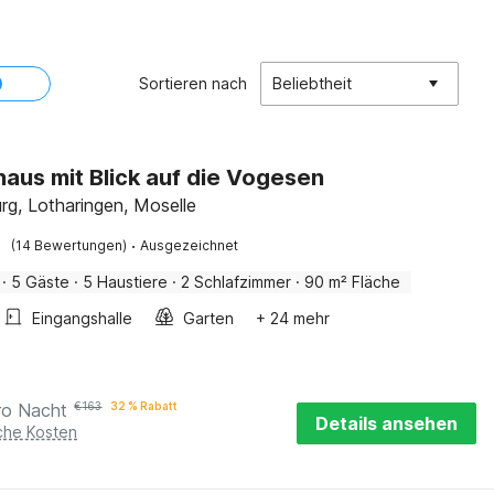
Sortieren nach
Beliebtheit
haus mit Blick auf die Vogesen
rg, Lotharingen, Moselle
·
(14 Bewertungen)
Ausgezeichnet
·
5 Gäste
·
5 Haustiere
·
2 Schlafzimmer
·
90 m² Fläche
Eingangshalle
Garten
+ 24 mehr
ro Nacht
€
163
32 % Rabatt
Details ansehen
iche Kosten