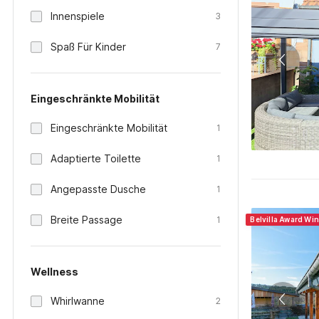
Innenspiele
3
Spaß Für Kinder
7
Eingeschränkte Mobilität
Eingeschränkte Mobilität
1
Adaptierte Toilette
1
Angepasste Dusche
1
Breite Passage
1
Belvilla Award Wi
Wellness
Whirlwanne
2