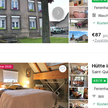
Ferienh
Kosten
€
87
pr
+
Zusätzl
Hütte 
nner 2025
Saint-Qui
4.5 / 5
Ferienh
Wifi
Kosten