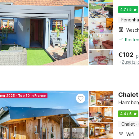
4.7 / 5
Ferienh
Kosten
€
102
p
+
Zusätzl
Chalet
nner 2025 - Top 50 in France
Harreber
4.4 / 5
Chalet
·
Wifi