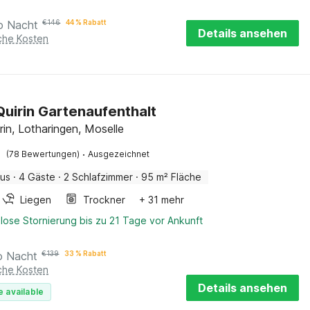
o Nacht
€
146
44 % Rabatt
Details ansehen
iche Kosten
Quirin Gartenaufenthalt
rin, Lotharingen, Moselle
·
(78 Bewertungen)
Ausgezeichnet
aus
·
4 Gäste
·
2 Schlafzimmer
·
95 m² Fläche
Liegen
Trockner
+ 31 mehr
lose Stornierung bis zu 21 Tage vor Ankunft
o Nacht
€
139
33 % Rabatt
iche Kosten
Details ansehen
e available