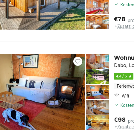
Kosten
€
78
pr
+
Zusätzl
Wohnun
Dabo, Lo
4.4 / 5
Ferienw
Wifi
Kosten
€
98
pr
+
Zusätzl