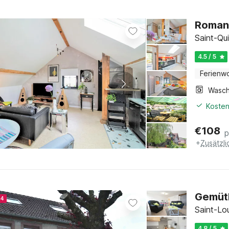
Romant
Saint-Qui
4.5 / 5
Ferienw
Kosten
€
108
p
+
Zusätzl
Gemütl
24
Saint-Lo
4.8 / 5