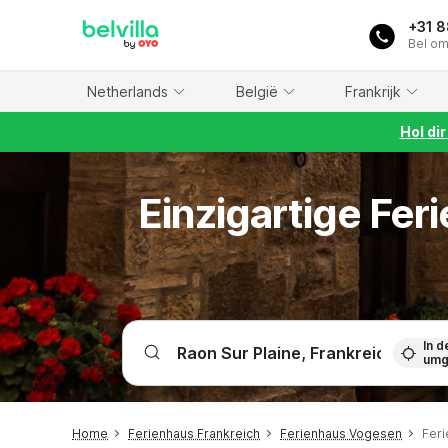
WIZARD MEMBER
+31 
Bel om
Netherlands
België
Frankrijk
Hol di
Einzigartige Fe
In d
umg
Home
Ferienhaus Frankreich
Ferienhaus Vogesen
Feri