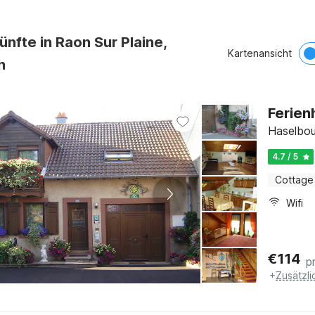
ünfte in Raon Sur Plaine,
Kartenansicht
h
Ferien
Haselbou
4.7 / 5
Cottage
Wifi
€
114
p
+
Zusätzl