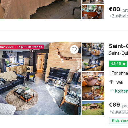
€
80
pr
+
Zusätzl
Saint-
nner 2025 - Top 50 in France
Saint-Qui
4.5 / 5
Ferienh
Wifi
Kosten
€
89
pr
+
Zusätzl
Kids zon