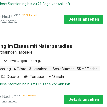
lose Stornierung bis zu 21 Tage vor Ankunft
o Nacht
€
108
22 % Rabatt
Details ansehen
iche Kosten
g im Elsass mit Naturparadies
tharingen, Moselle
·
(62 Bewertungen)
Sehr gut
ohnung
·
4 Gäste
·
3 Haustiere
·
1 Schlafzimmer
·
55 m² Fläche
Dusche
Terrasse
+ 13 mehr
lose Stornierung bis zu 14 Tage vor Ankunft
o Nacht
€
148
31 % Rabatt
Details ansehen
iche Kosten