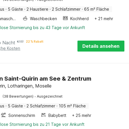
aus
·
5 Gäste
·
2 Haustiere
·
2 Schlafzimmer
·
65 m² Fläche
Waschmaschine
Waschbecken
Kochherd
+ 21 mehr
lose Stornierung bis zu 43 Tage vor Ankunft
o Nacht
€
117
22 % Rabatt
Details ansehen
iche Kosten
in Saint-Quirin am See & Zentrum
rin, Lotharingen, Moselle
·
(38 Bewertungen)
Ausgezeichnet
aus
·
5 Gäste
·
2 Schlafzimmer
·
105 m² Fläche
Sonnenschirm
Babybett
+ 25 mehr
lose Stornierung bis zu 21 Tage vor Ankunft