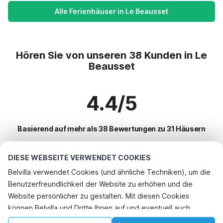
Alle Ferienhäuser in Le Beausset
Hören Sie von unseren 38 Kunden in Le
Beausset
4.4/5
Basierend auf mehr als 38 Bewertungen zu 31 Häusern
DIESE WEBSEITE VERWENDET COOKIES
Beliebteste Reiseziele für Urlaub
Belvilla verwendet Cookies (und ähnliche Techniken), um die
Benutzerfreundlichkeit der Website zu erhöhen und die
Top-Städte mit Top-Annehmlichkeiten für den Urlaub
Website persönlicher zu gestalten. Mit diesen Cookies
Kinderfreundliche Ferienunterkünfte lorgues
können Belvilla und Dritte Ihnen auf und eventuell auch
Beliebte Ausstattungen für Urlaub in Le-beausset
Kinderfreundliche Ferienunterkünfte draguignan
außerhalb unserer Website folgen, um Werbung Ihren