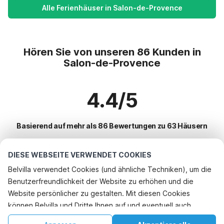
Alle Ferienhäuser in Salon-de-Provence
Hören Sie von unseren 86 Kunden in
Salon-de-Provence
4.4/5
Basierend auf mehr als 86 Bewertungen zu 63 Häusern
DIESE WEBSEITE VERWENDET COOKIES
Beliebteste Reiseziele für Urlaub
Belvilla verwendet Cookies (und ähnliche Techniken), um die
Benutzerfreundlichkeit der Website zu erhöhen und die
Top-Städte mit Top-Annehmlichkeiten für den Urlaub
Website persönlicher zu gestalten. Mit diesen Cookies
Kinderfreundliche Ferienunterkünfte lorgues
können Belvilla und Dritte Ihnen auf und eventuell auch
Beliebte Ausstattungen für Urlaub in Salon-de-provence
Kinderfreundliche Ferienunterkünfte draguignan
außerhalb unserer Website folgen, um Werbung Ihren
Kinderfreundliche Ferienunterkünfte