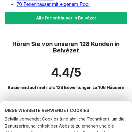
70 Ferienhäuser mit eigenem Pool
Alle Ferienhäuser in Belvézet
Hören Sie von unseren 128 Kunden in
Belvézet
4.4/5
Basierend auf mehr als 128 Bewertungen zu 106 Häusern
Beliebteste Reiseziele für Urlaub
DIESE WEBSEITE VERWENDET COOKIES
Belvilla verwendet Cookies (und ähnliche Techniken), um die
Top-Städte mit Top-Annehmlichkeiten für den Urlaub
Benutzerfreundlichkeit der Website zu erhöhen und die