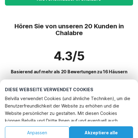
Hören Sie von unseren 20 Kunden in
Chalabre
4.3/5
Basierend auf mehr als 20 Bewertungen zu 16 Häusern
DIESE WEBSEITE VERWENDET COOKIES
Beliebteste Reiseziele für Urlaub
Belvilla verwendet Cookies (und ähnliche Techniken), um die
Benutzerfreundlichkeit der Website zu erhöhen und die
Top-Städte mit Top-Annehmlichkeiten für den Urlaub
Website persönlicher zu gestalten. Mit diesen Cookies
Ferienhaus mit Garten chalabre
können Belvilla und Dritte Ihnen auf und eventuell auch
Beliebte Ausstattungen für Urlaub in Chalabre
außerhalb unserer Website folgen, um Werbung Ihren
Ferienhaus mit Garten
Anpassen
Akzeptiere alle
Beliebte Städte für den Urlaub in Prag-und-umgebung
Interessen anzupassen und das Teilen von Informationen über