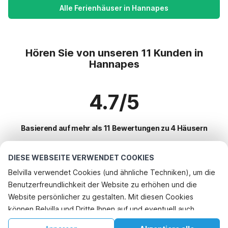
Alle Ferienhäuser in Hannapes
Hören Sie von unseren 11 Kunden in
Hannapes
4.7/5
Basierend auf mehr als 11 Bewertungen zu 4 Häusern
DIESE WEBSEITE VERWENDET COOKIES
Beliebteste Reiseziele für Urlaub
Belvilla verwendet Cookies (und ähnliche Techniken), um die
Benutzerfreundlichkeit der Website zu erhöhen und die
Top-Städte mit Top-Annehmlichkeiten für den Urlaub
Website persönlicher zu gestalten. Mit diesen Cookies
Ferienwohnungen bray-dunes
können Belvilla und Dritte Ihnen auf und eventuell auch
Beliebte Ausstattungen für Urlaub in Hannapes
Ferienwohnungen hondschoote
außerhalb unserer Website folgen, um Werbung Ihren
Kinderfreundliche Ferienunterkünfte