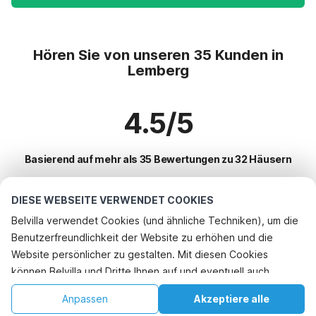
Hören Sie von unseren 35 Kunden in
Lemberg
4.5/5
Basierend auf mehr als 35 Bewertungen zu 32 Häusern
DIESE WEBSEITE VERWENDET COOKIES
Beliebteste Reiseziele für Urlaub
Belvilla verwendet Cookies (und ähnliche Techniken), um die
Benutzerfreundlichkeit der Website zu erhöhen und die
Top-Städte mit Top-Annehmlichkeiten für den Urlaub
Website persönlicher zu gestalten. Mit diesen Cookies
Kinderfreundliche Ferienunterkünfte bleckhausen
können Belvilla und Dritte Ihnen auf und eventuell auch
Beliebte Ausstattungen für Urlaub in Lemberg
Urlaub mit Hund - Haustierfreundliche Ferienunterkünfte albe
außerhalb unserer Website folgen, um Werbung Ihren
Ferienhaus mit Garten
Anpassen
Akzeptiere alle
Beliebte Städte für den Urlaub in Moselle
Interessen anzupassen und das Teilen von Informationen über
Kinderfreundliche Ferienunterkünfte turquestein-blancrupt
Kinderfreundliche Ferienunterkünfte
Startseite
Wunschliste
Buchungen
Konto