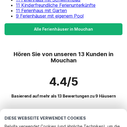
11 Kinderfreundliche Ferienunterkünfte
11 Ferienhaus mit Garten
9 Ferienhäuser mit eigenem Pool
Alle Ferienhäuser in Mouchan
Hören Sie von unseren 13 Kunden in
Mouchan
4.4/5
Basierend auf mehr als 13 Bewertungen zu 9 Häusern
Beliebteste Reiseziele für Urlaub
DIESE WEBSEITE VERWENDET COOKIES
Belvilla verwendet Cookies (und ähnliche Techniken), um die