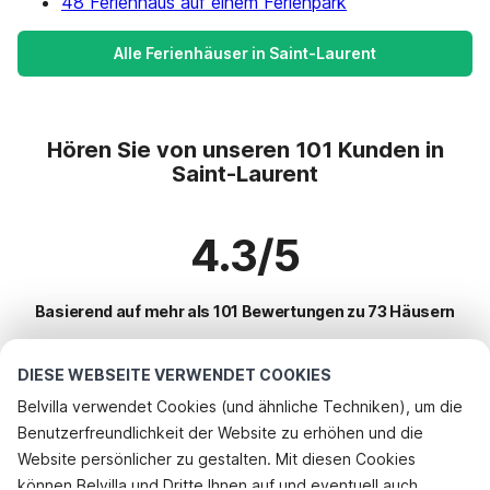
48 Ferienhaus auf einem Ferienpark
Alle Ferienhäuser in Saint-Laurent
Hören Sie von unseren 101 Kunden in
Saint-Laurent
4.3/5
Basierend auf mehr als 101 Bewertungen zu 73 Häusern
DIESE WEBSEITE VERWENDET COOKIES
Beliebteste Reiseziele für Urlaub
Belvilla verwendet Cookies (und ähnliche Techniken), um die
Benutzerfreundlichkeit der Website zu erhöhen und die
Top-Städte mit Top-Annehmlichkeiten für den Urlaub
Rufen Sie an, um zu buchen
Website persönlicher zu gestalten. Mit diesen Cookies
Kinderfreundliche Ferienunterkünfte assignan
können Belvilla und Dritte Ihnen auf und eventuell auch
Beliebte Ausstattungen für Urlaub in Saint-laurent