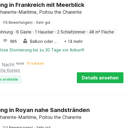
g in Frankreich mit Meerblick
Charente-Maritime, Poitou the Charente
·
(15 Bewertungen)
Sehr gut
ohnung
·
6 Gäste
·
1 Haustier
·
2 Schlafzimmer
·
48 m² Fläche
Wifi
Balkon oder terrasse
+ 14 mehr
lose Stornierung bis zu 30 Tage vor Ankunft
o Nacht
€
269
70 % Rabatt
iche Kosten
Details ansehen
e available
ng in Royan nahe Sandstränden
harente-Maritime, Poitou the Charente
·
(14 Bewertungen)
Sehr gut