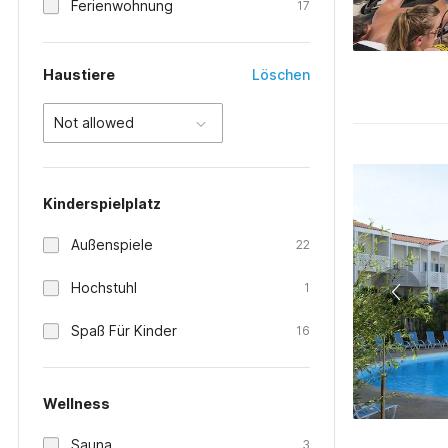
Ferienwohnung
17
Haustiere
Löschen
Not allowed
Kinderspielplatz
Außenspiele
22
Hochstuhl
1
Spaß Für Kinder
16
Wellness
Sauna
3