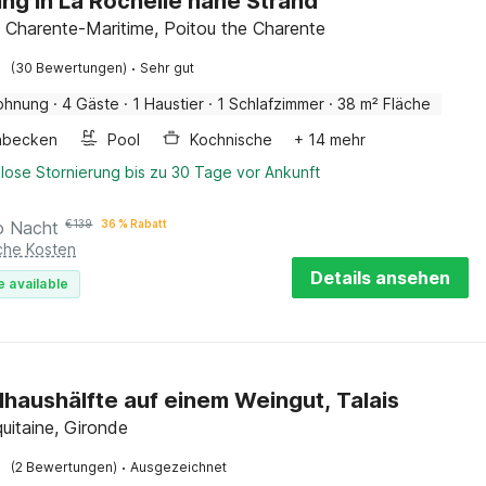
g in La Rochelle nahe Strand
, Charente-Maritime, Poitou the Charente
·
(30 Bewertungen)
Sehr gut
ohnung
·
4 Gäste
·
1 Haustier
·
1 Schlafzimmer
·
38 m² Fläche
hbecken
Pool
Kochnische
+ 14 mehr
lose Stornierung bis zu 30 Tage vor Ankunft
o Nacht
€
139
36 % Rabatt
iche Kosten
Details ansehen
e available
haushälfte auf einem Weingut, Talais
quitaine, Gironde
·
(2 Bewertungen)
Ausgezeichnet