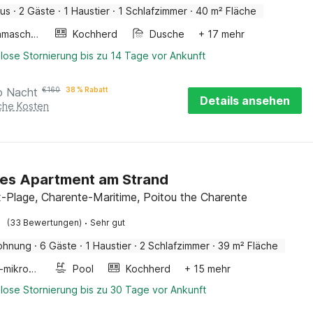
aus
·
2 Gäste
·
1 Haustier
·
1 Schlafzimmer
·
40 m² Fläche
Waschmaschine
Kochherd
Dusche
+ 17 mehr
lose Stornierung bis zu 14 Tage vor Ankunft
o Nacht
€
160
38 % Rabatt
Details ansehen
iche Kosten
lles Apartment am Strand
-Plage, Charente-Maritime, Poitou the Charente
·
(33 Bewertungen)
Sehr gut
ohnung
·
6 Gäste
·
1 Haustier
·
2 Schlafzimmer
·
39 m² Fläche
Kombi-mikrowelle
Pool
Kochherd
+ 15 mehr
lose Stornierung bis zu 30 Tage vor Ankunft