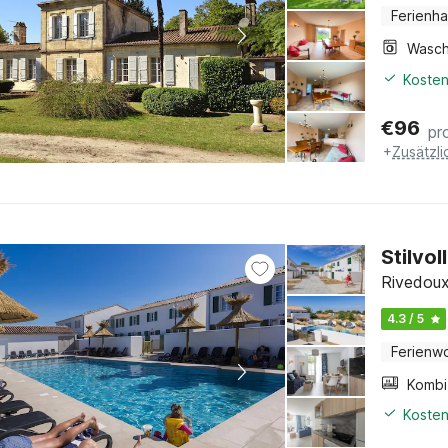
Ferienh
Kosten
€
96
pr
+
Zusätzl
Stilvo
Rivedoux
4.3 / 5
Ferienw
Kosten