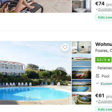
€
74
pr
+
Zusätzl
Kids zon
Wohnun
Fouras, 
4.2 / 5
Ferienw
Pool
Kosten
€
61
pr
+
Zusätzl
Kids zon