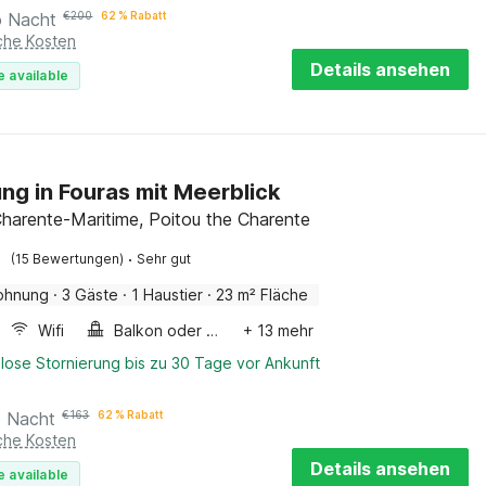
o Nacht
€
200
62 % Rabatt
iche Kosten
Details ansehen
e available
g in Fouras mit Meerblick
Charente-Maritime, Poitou the Charente
·
(15 Bewertungen)
Sehr gut
ohnung
·
3 Gäste
·
1 Haustier
·
23 m² Fläche
Wifi
Balkon oder terrasse
+ 13 mehr
lose Stornierung bis zu 30 Tage vor Ankunft
o Nacht
€
163
62 % Rabatt
iche Kosten
Details ansehen
e available