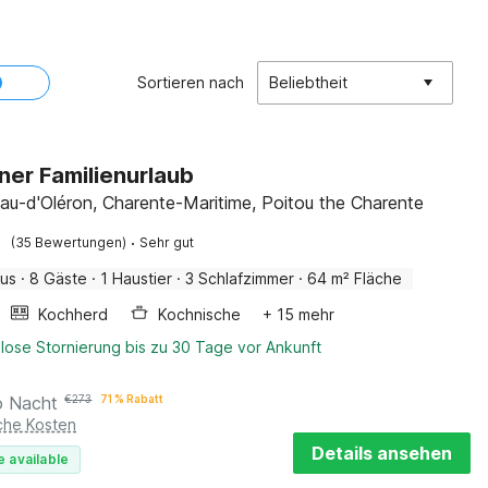
Sortieren nach
Beliebtheit
er Familienurlaub
au-d'Oléron, Charente-Maritime, Poitou the Charente
·
(35 Bewertungen)
Sehr gut
aus
·
8 Gäste
·
1 Haustier
·
3 Schlafzimmer
·
64 m² Fläche
Kochherd
Kochnische
+ 15 mehr
lose Stornierung bis zu 30 Tage vor Ankunft
o Nacht
€
273
71 % Rabatt
iche Kosten
Details ansehen
e available