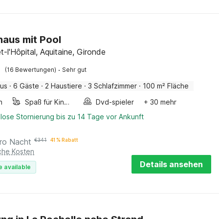
haus mit Pool
-l'Hôpital, Aquitaine, Gironde
·
(16 Bewertungen)
Sehr gut
aus
·
6 Gäste
·
2 Haustiere
·
3 Schlafzimmer
·
100 m² Fläche
n
Spaß für Kinder
Dvd-spieler
+ 30 mehr
lose Stornierung bis zu 14 Tage vor Ankunft
ro Nacht
€
341
41 % Rabatt
iche Kosten
Details ansehen
e available