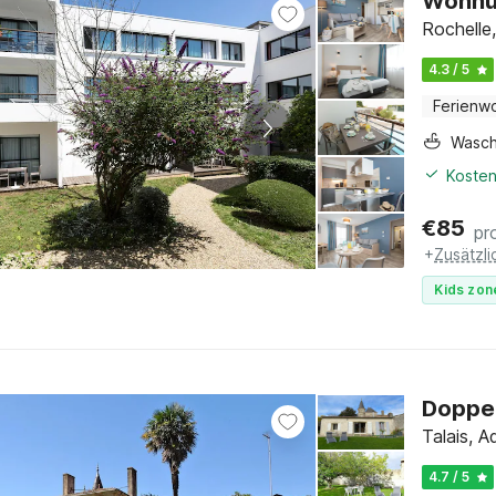
Wohnun
Rochelle
4.3 / 5
Ferienw
Wasc
Kosten
€
85
pr
+
Zusätzl
Kids zon
Doppel
Talais, A
4.7 / 5