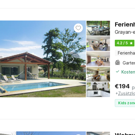
Ferien
Grayan-et
4.2 / 5
Ferienh
Garte
Kosten
€
194
p
+
Zusätzl
Kids zon