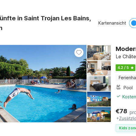
ünfte in Saint Trojan Les Bains,
Kartenansicht
h
Modern
Le Châte
4.2 / 5
Ferienh
Pool
Kosten
€
78
pr
+
Zusätzl
Kids zon