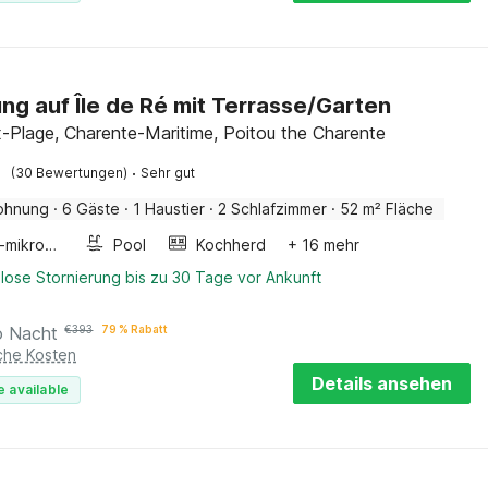
g auf Île de Ré mit Terrasse/Garten
-Plage, Charente-Maritime, Poitou the Charente
·
(30 Bewertungen)
Sehr gut
ohnung
·
6 Gäste
·
1 Haustier
·
2 Schlafzimmer
·
52 m² Fläche
Kombi-mikrowelle
Pool
Kochherd
+ 16 mehr
lose Stornierung bis zu 30 Tage vor Ankunft
o Nacht
€
393
79 % Rabatt
iche Kosten
Details ansehen
e available