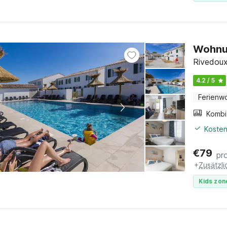
Wohnun
Rivedoux
4.2 / 5
Ferienw
Kosten
€
79
pr
+
Zusätzl
Kids zon