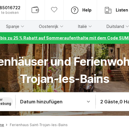
885016722
Help
Listen
 te boeken
Spanje
Oostenrijk
Italië
Duitsland
r bis zu 25 % Rabatt auf Sommeraufenthalte mit dem Code S
rienhäuser und Ferienwoh
Trojan-les-Bains
er
Datum hinzufügen
2 Gäste
,
0 H
ebung
ime
Ferienhaus Saint-Trojan-les-Bains