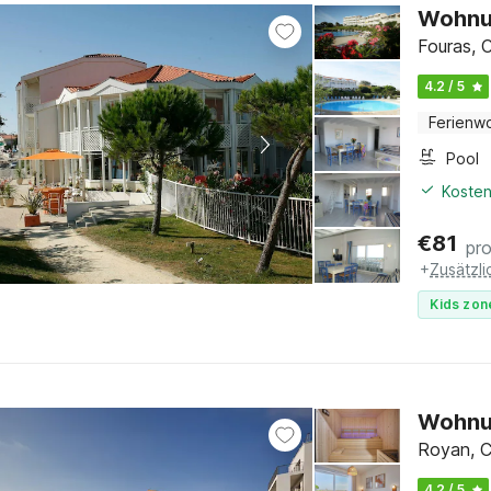
Wohnun
Fouras, 
4.2 / 5
Ferienw
Pool
Kosten
€
81
pr
+
Zusätzl
Kids zon
Wohnu
Royan, C
4.2 / 5