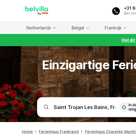
WIZARD MEMBER
+31 
Bel om
Netherlands
België
Frankrijk
Hol di
Einzigartige Fe
In d
umg
Home
Ferienhaus Frankreich
Ferienhaus Charente-Marit