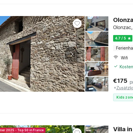
Olonza
Olonzac,
4.7 / 5
Ferienh
Wifi
Kosten
€
175
p
+
Zusätzl
Kids zon
Villa 
nner 2025 - Top 50 in France