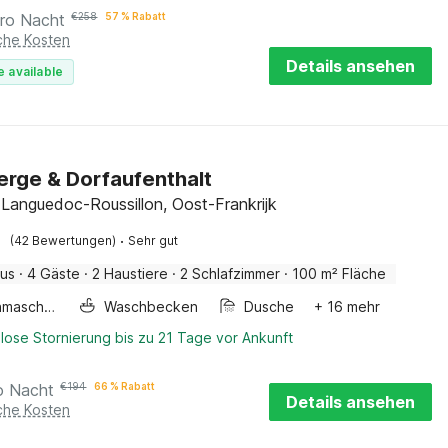
ro Nacht
€
258
57 % Rabatt
iche Kosten
Details ansehen
e available
rge & Dorfaufenthalt
 Languedoc-Roussillon, Oost-Frankrijk
·
(42 Bewertungen)
Sehr gut
aus
·
4 Gäste
·
2 Haustiere
·
2 Schlafzimmer
·
100 m² Fläche
Waschmaschine
Waschbecken
Dusche
+ 16 mehr
lose Stornierung bis zu 21 Tage vor Ankunft
o Nacht
€
194
66 % Rabatt
Details ansehen
iche Kosten