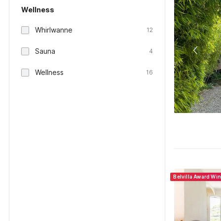
Wellness
Whirlwanne
12
Sauna
4
Wellness
16
Belvilla Award Wi