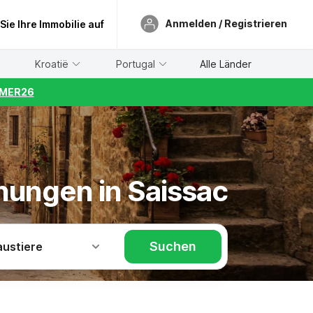
Anmelden / Registrieren
 Sie Ihre Immobilie auf
Kroatië
Portugal
Alle Länder
UMMER26
nungen in Saissac
Suchen
austiere