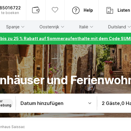
885016722
Help
Listen
 te boeken
Spanje
Oostenrijk
Italië
Duitsland
r bis zu 25 % Rabatt auf Sommeraufenthalte mit dem Code S
ienhäuser und Ferienwoh
er
Datum hinzufügen
2 Gäste
,
0 H
ebung
enhaus Saissac