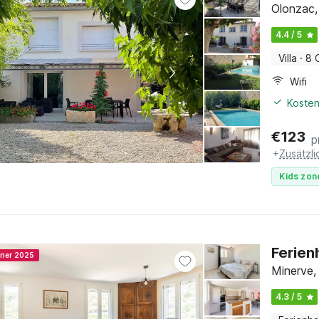
Olonzac,
4.4 / 5
Villa
·
8 
Wifi
Kosten
€
123
p
+
Zusätzl
Kids zon
Ferien
nner 2025
Minerve,
4.3 / 5