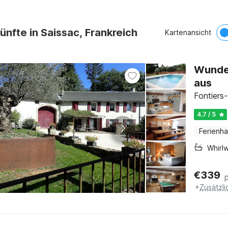
ünfte in Saissac, Frankreich
Kartenansicht
Wunde
aus
Fontiers
4.7 / 5
Ferienh
Whirl
€
339
+
Zusätzl