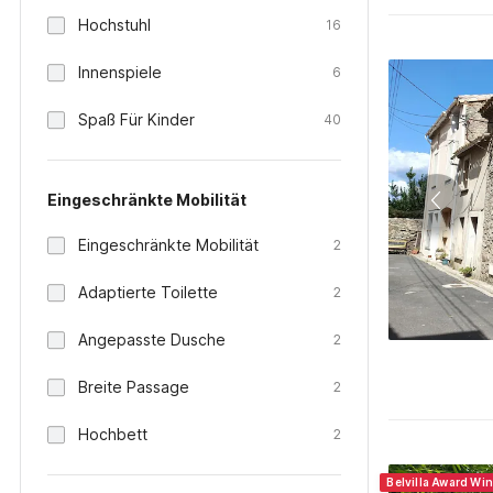
Hochstuhl
16
Innenspiele
6
Spaß Für Kinder
40
Eingeschränkte Mobilität
Eingeschränkte Mobilität
2
Adaptierte Toilette
2
Angepasste Dusche
2
Breite Passage
2
Hochbett
2
Belvilla Award Wi