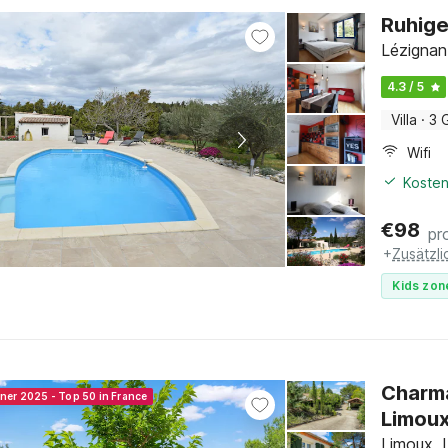
Ruhige 
Lézignan
4.3 / 5
Villa
·
3 
Wifi
Kosten
€
98
pr
+
Zusätzl
Kids zon
Charma
nner 2025 - Top 50 in France
Limou
Limoux, 