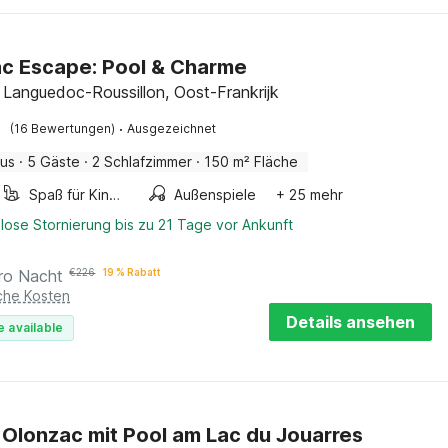
c Escape: Pool & Charme
 Languedoc-Roussillon, Oost-Frankrijk
·
(16 Bewertungen)
Ausgezeichnet
aus
·
5 Gäste
·
2 Schlafzimmer
·
150 m² Fläche
Spaß für Kinder
Außenspiele
+ 25 mehr
lose Stornierung bis zu 21 Tage vor Ankunft
ro Nacht
€
226
19 % Rabatt
iche Kosten
Details ansehen
e available
in Olonzac mit Pool am Lac du Jouarres