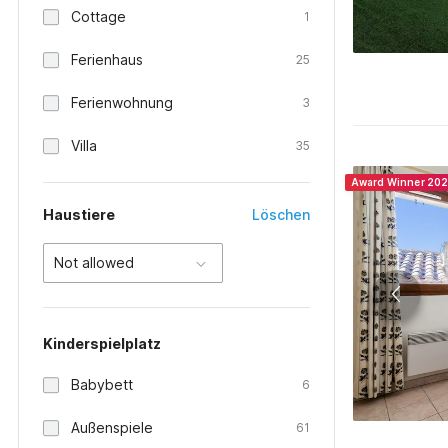
Cottage
1
Ferienhaus
25
Ferienwohnung
3
Villa
35
Award Winner 20
Haustiere
Löschen
Not allowed
Kinderspielplatz
Babybett
6
Außenspiele
61