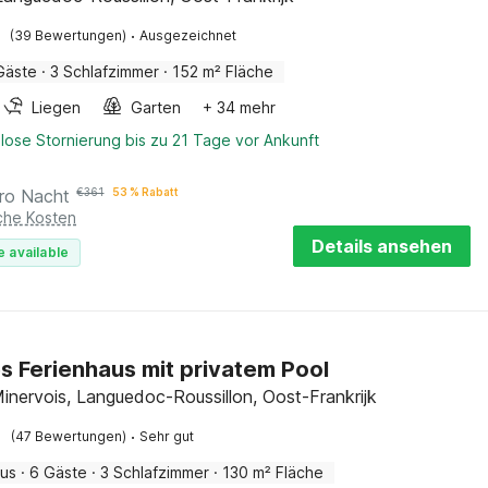
·
(39 Bewertungen)
Ausgezeichnet
Gäste
·
3 Schlafzimmer
·
152 m² Fläche
Liegen
Garten
+ 34 mehr
lose Stornierung bis zu 21 Tage vor Ankunft
ro Nacht
€
361
53 % Rabatt
iche Kosten
Details ansehen
e available
s Ferienhaus mit privatem Pool
Minervois, Languedoc-Roussillon, Oost-Frankrijk
·
(47 Bewertungen)
Sehr gut
aus
·
6 Gäste
·
3 Schlafzimmer
·
130 m² Fläche