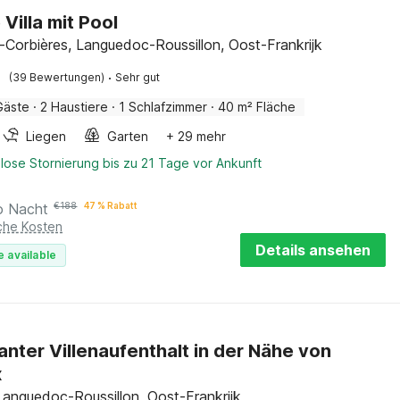
Villa mit Pool
-Corbières, Languedoc-Roussillon, Oost-Frankrijk
·
(39 Bewertungen)
Sehr gut
Gäste
·
2 Haustiere
·
1 Schlafzimmer
·
40 m² Fläche
Liegen
Garten
+ 29 mehr
lose Stornierung bis zu 21 Tage vor Ankunft
o Nacht
€
188
47 % Rabatt
iche Kosten
Details ansehen
e available
nter Villenaufenthalt in der Nähe von
x
Languedoc-Roussillon, Oost-Frankrijk