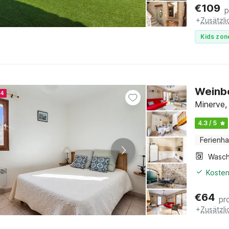
€
109
p
+
Zusätzl
Kids zon
Weinbe
24
Minerve,
4.3 / 5
Ferienh
Kosten
€
64
pr
+
Zusätzl