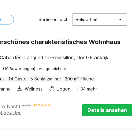
Sortieren nach
Beliebtheit
rschönes charakteristisches Wohnhaus
-Cabardès, Languedoc-Roussillon, Oost-Frankrijk
·
(10 Bewertungen)
Ausgezeichnet
aus
·
14 Gäste
·
5 Schlafzimmer
·
200 m² Fläche
wanne
Wellness
Liegen
+ 34 mehr
pro Nacht
€
644
49 % Rabatt
Details ansehen
iche Kosten