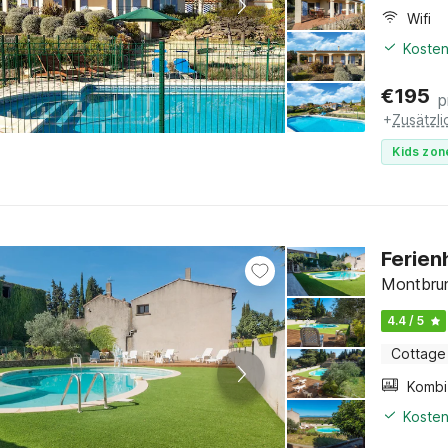
Wifi
Kosten
€
195
p
+
Zusätzl
Kids zon
Ferien
Montbrun
4.4 / 5
Cottage
Kosten