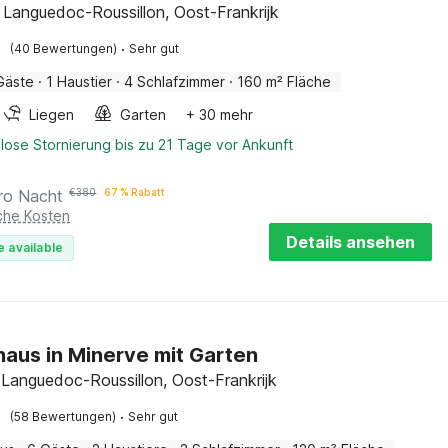
 Languedoc-Roussillon, Oost-Frankrijk
·
(40 Bewertungen)
Sehr gut
Gäste
·
1 Haustier
·
4 Schlafzimmer
·
160 m² Fläche
Liegen
Garten
+ 30 mehr
lose Stornierung bis zu 21 Tage vor Ankunft
ro Nacht
€
380
67 % Rabatt
iche Kosten
Details ansehen
e available
haus in Minerve mit Garten
 Languedoc-Roussillon, Oost-Frankrijk
·
(58 Bewertungen)
Sehr gut