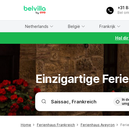
WIZARD MEMBER
+31 
Bel om
Netherlands
België
Frankrijk
Hol di
Einzigartige Fer
In d
umg
Home
Ferienhaus Frankreich
Ferienhaus Aveyron
Feri