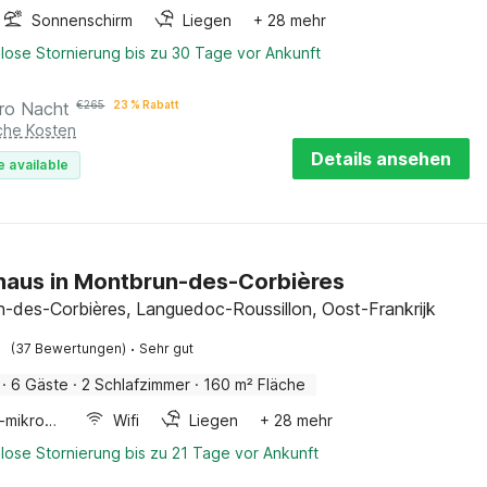
Sonnenschirm
Liegen
+ 28 mehr
lose Stornierung bis zu 30 Tage vor Ankunft
ro Nacht
€
265
23 % Rabatt
iche Kosten
Details ansehen
e available
haus in Montbrun-des-Corbières
-des-Corbières, Languedoc-Roussillon, Oost-Frankrijk
·
(37 Bewertungen)
Sehr gut
·
6 Gäste
·
2 Schlafzimmer
·
160 m² Fläche
Kombi-mikrowelle
Wifi
Liegen
+ 28 mehr
lose Stornierung bis zu 21 Tage vor Ankunft