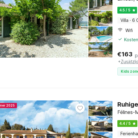
4.5 / 5
Villa
·
6 
Wifi
Kosten
€
163
p
+
Zusätzl
Kids zon
Ruhige
nner 2025
Félines-
4.4 / 5
Ferienh