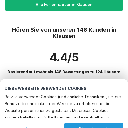
Alle Ferienhäuser in Klausen
Hören Sie von unseren 148 Kunden in
Klausen
4.4/5
Basierend auf mehr als 148 Bewertungen zu 124 Häusern
DIESE WEBSEITE VERWENDET COOKIES
Beliebteste Reiseziele für Urlaub
Belvilla verwendet Cookies (und ähnliche Techniken), um die
Benutzerfreundlichkeit der Website zu erhöhen und die
Top-Städte mit Top-Annehmlichkeiten für den Urlaub
Website persönlicher zu gestalten. Mit diesen Cookies
Kinderfreundliche Ferienunterkünfte bleialf
können Belvilla und Dritte Ihnen auf und eventuell auch
Beliebte Ausstattungen für Urlaub in Klausen
Kinderfreundliche Ferienunterkünfte oberlascheid
außerhalb unserer Website folgen, um Werbung Ihren
Ferienhaus mit Garten