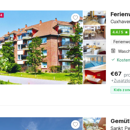
Ferie
24
Cuxhaven
4.4 / 5
Ferienw
Kosten
€
67
pr
+
Zusätzl
Kids zon
Gemütl
Sankt Pe