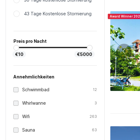
43 Tage Kostenlose Stornierung
Award Winner 20
Preis pro Nacht
€10
€5000
Annehmlichkeiten
Schwimmbad
12
Whirlwanne
3
Wifi
263
Sauna
63