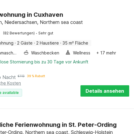
nwohnung in Cuxhaven
, Niedersachsen, Northern sea coast
·
(82 Bewertungen)
Sehr gut
ohnung
·
2 Gäste
·
2 Haustiere
·
35 m² Fläche
Waschmaschine
Waschbecken
Wellness
+ 17 mehr
lose Stornierung bis zu 30 Tage vor Ankunft
o Nacht
€
113
39 % Rabatt
iche Kosten
Details ansehen
e available
iche Ferienwohnung in St. Peter-Ording
ter-Ording, Northern sea coast, Schleswig-Holstein