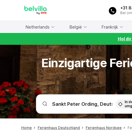
WIZARD MEMBER
+31 
Bel om
Netherlands
België
Frankrijk
Hol di
Einzigartige Fe
In d
umg
Home
Ferienhaus Deutschland
Ferienhaus Nordsee
Fe