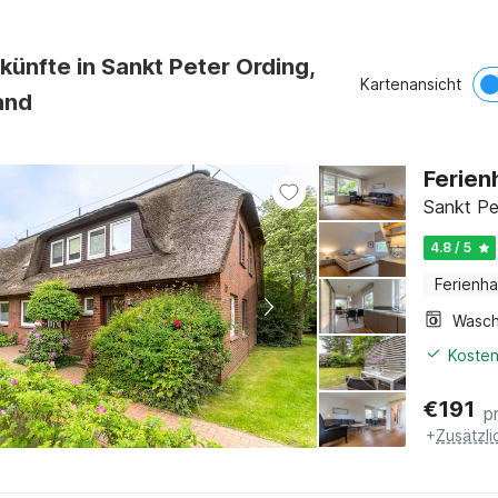
künfte in Sankt Peter Ording,
Kartenansicht
and
Ferien
Sankt Pe
4.8 / 5
Ferienh
Kosten
€
191
p
+
Zusätzl