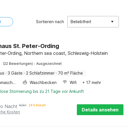
Sortieren nach
Beliebtheit
haus St. Peter-Ording
ter-Ording, Northern sea coast, Schleswig-Holstein
·
(22 Bewertungen)
Ausgezeichnet
aus
·
3 Gäste
·
2 Schlafzimmer
·
70 m² Fläche
Waschmaschine
Waschbecken
Wifi
+ 17 mehr
lose Stornierung bis zu 21 Tage vor Ankunft
ro Nacht
€
261
24 % Rabatt
Details ansehen
iche Kosten