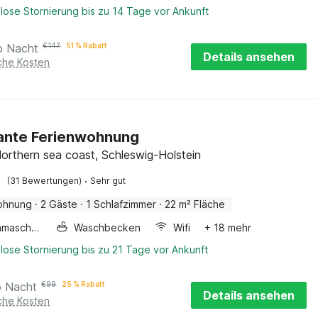
lose Stornierung bis zu 14 Tage vor Ankunft
o Nacht
€
147
51 % Rabatt
Details ansehen
iche Kosten
ante Ferienwohnung
orthern sea coast, Schleswig-Holstein
·
(31 Bewertungen)
Sehr gut
ohnung
·
2 Gäste
·
1 Schlafzimmer
·
22 m² Fläche
Waschmaschine
Waschbecken
Wifi
+ 18 mehr
lose Stornierung bis zu 21 Tage vor Ankunft
o Nacht
€
99
25 % Rabatt
Details ansehen
iche Kosten