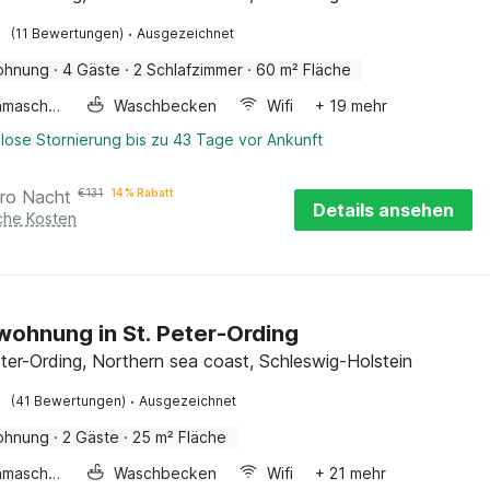
·
(11 Bewertungen)
Ausgezeichnet
ohnung
·
4 Gäste
·
2 Schlafzimmer
·
60 m² Fläche
Waschmaschine
Waschbecken
Wifi
+ 19 mehr
lose Stornierung bis zu 43 Tage vor Ankunft
ro Nacht
€
131
14 % Rabatt
Details ansehen
iche Kosten
wohnung in St. Peter-Ording
ter-Ording, Northern sea coast, Schleswig-Holstein
·
(41 Bewertungen)
Ausgezeichnet
ohnung
·
2 Gäste
·
25 m² Fläche
Waschmaschine
Waschbecken
Wifi
+ 21 mehr