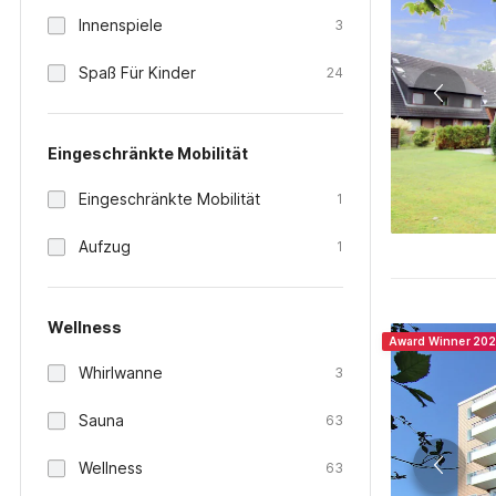
Innenspiele
3
Spaß Für Kinder
24
Eingeschränkte Mobilität
Eingeschränkte Mobilität
1
Aufzug
1
Wellness
Award Winner 20
Whirlwanne
3
Sauna
63
Wellness
63