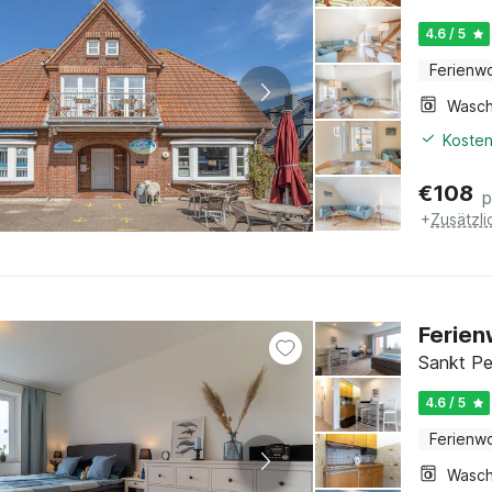
4.6 / 5
Ferienw
Kosten
€
108
p
+
Zusätzl
Ferien
Sankt Pe
4.6 / 5
Ferienw