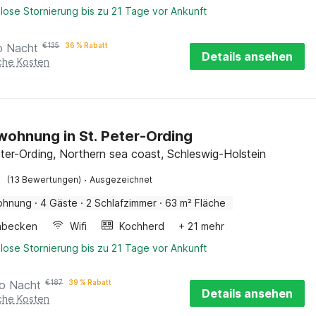
lose Stornierung bis zu 21 Tage vor Ankunft
o Nacht
€
135
36 % Rabatt
Details ansehen
iche Kosten
wohnung in St. Peter-Ording
ter-Ording, Northern sea coast, Schleswig-Holstein
·
(13 Bewertungen)
Ausgezeichnet
ohnung
·
4 Gäste
·
2 Schlafzimmer
·
63 m² Fläche
hbecken
Wifi
Kochherd
+ 21 mehr
lose Stornierung bis zu 21 Tage vor Ankunft
ro Nacht
€
187
39 % Rabatt
Details ansehen
iche Kosten