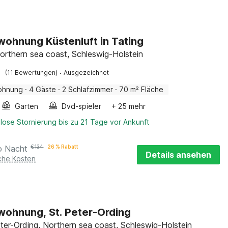
wohnung Küstenluft in Tating
Northern sea coast, Schleswig-Holstein
·
(11 Bewertungen)
Ausgezeichnet
ohnung
·
4 Gäste
·
2 Schlafzimmer
·
70 m² Fläche
Garten
Dvd-spieler
+ 25 mehr
lose Stornierung bis zu 21 Tage vor Ankunft
o Nacht
€
134
26 % Rabatt
Details ansehen
iche Kosten
wohnung, St. Peter-Ording
ter-Ording, Northern sea coast, Schleswig-Holstein