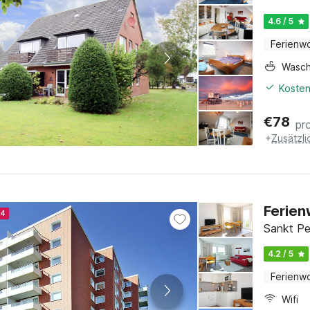
4.6 / 5
Ferienw
Wasc
Kosten
€
78
pr
+
Zusätzl
Ferien
24
Sankt Pe
4.2 / 5
Ferienw
Wifi