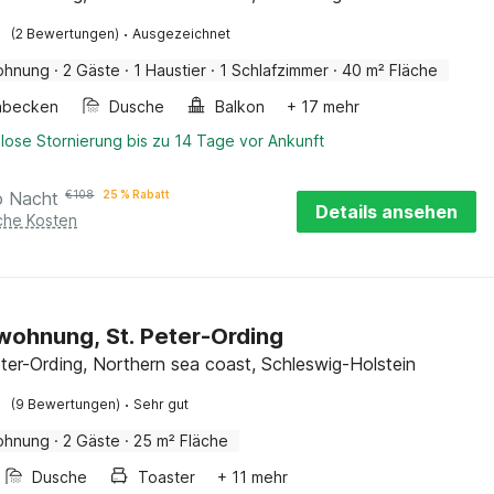
·
(2 Bewertungen)
Ausgezeichnet
ohnung
·
2 Gäste
·
1 Haustier
·
1 Schlafzimmer
·
40 m² Fläche
hbecken
Dusche
Balkon
+ 17 mehr
lose Stornierung bis zu 14 Tage vor Ankunft
o Nacht
€
108
25 % Rabatt
Details ansehen
iche Kosten
wohnung, St. Peter-Ording
ter-Ording, Northern sea coast, Schleswig-Holstein
·
(9 Bewertungen)
Sehr gut
ohnung
·
2 Gäste
·
25 m² Fläche
Dusche
Toaster
+ 11 mehr