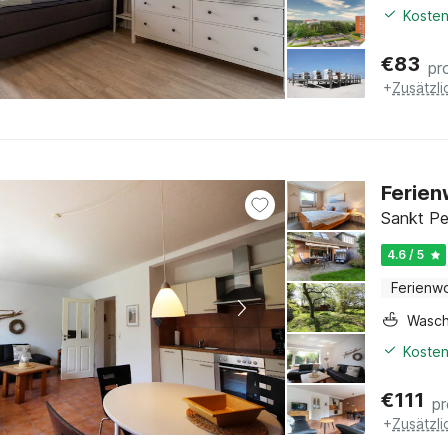
Kosten
€
83
pr
+
Zusätzl
Ferien
Sankt Pe
4.6 / 5
Ferienw
Wasc
Kosten
€
111
p
+
Zusätzl