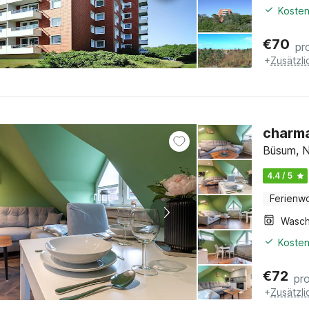
Kosten
€
70
pr
+
Zusätzl
charm
Büsum, N
4.4 / 5
Ferienw
Kosten
€
72
pr
+
Zusätzl