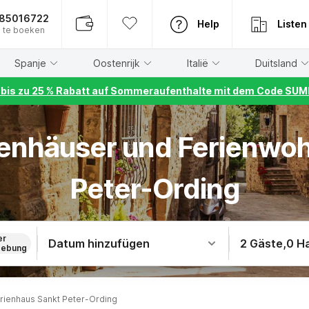
885016722
Help
Listen
 te boeken
Spanje
Oostenrijk
Italië
Duitsland
r bis zu 25 % Rabatt auf Sommeraufenthalte mit dem Code S
rienhäuser und Ferienwo
Peter-Ording
er
Datum hinzufügen
2 Gäste
,
0 H
ebung
rienhaus Sankt Peter-Ording