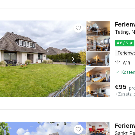
Ferien
Tating, 
4.6 / 5
Ferienw
Wifi
Kosten
€
95
pr
+
Zusätzl
Ferien
Sankt Pe