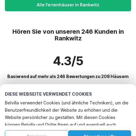
Alle Ferienhäuser in Rankwitz
Hören Sie von unseren 246 Kunden in
Rankwitz
4.3/5
Basierend auf mehr als 246 Bewertungen zu 208 Häusern
DIESE WEBSEITE VERWENDET COOKIES
Beliebteste Reiseziele für Urlaub
Belvilla verwendet Cookies (und ähnliche Techniken), um die
Benutzerfreundlichkeit der Website zu erhöhen und die
Top-Städte mit Top-Annehmlichkeiten für den Urlaub
Website persönlicher zu gestalten. Mit diesen Cookies
Kinderfreundliche Ferienunterkünfte dahme
können Belvilla und Dritte Ihnen auf und eventuell auch
Beliebte Ausstattungen für Urlaub in Rankwitz
Ferienhaus am Meer heringsdorf
außerhalb unserer Website folgen, um Werbung Ihren
Ferienhaus am Meer