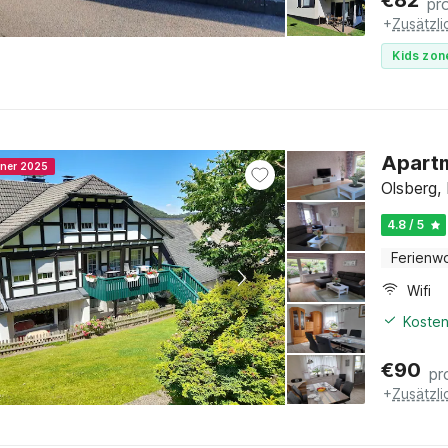
€
82
pr
+
Zusätzl
Kids zon
Apartm
nner 2025
Olsberg,
4.8 / 5
Ferienw
Wifi
Kosten
€
90
pr
+
Zusätzl