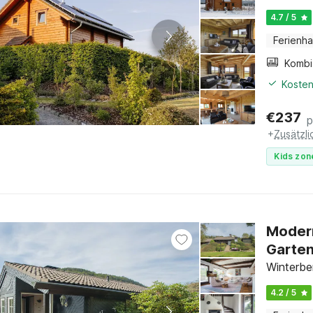
4.7 / 5
Ferienh
Kosten
€
237
p
+
Zusätzl
Kids zon
Modern
Garte
Winterbe
4.2 / 5