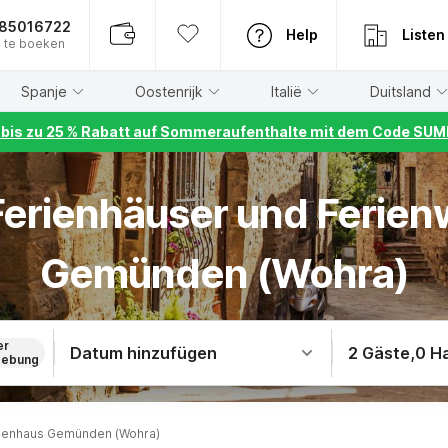
885016722
Help
Listen
 te boeken
Spanje
Oostenrijk
Italië
Duitsland
r bis zu 25 % Rabatt auf Sommeraufenthalte mit dem Code S
 Ferienhäuser und Ferie
Gemünden (Wohra)
er
Datum hinzufügen
2 Gäste
,
0 H
ebung
ienhaus Gemünden (Wohra)