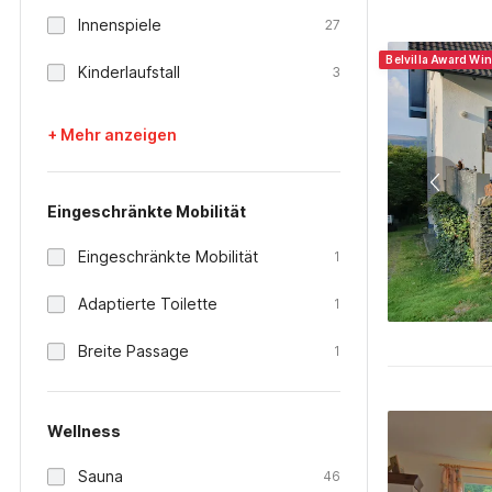
Innenspiele
27
Belvilla Award Wi
Kinderlaufstall
3
+ Mehr anzeigen
Eingeschränkte Mobilität
Eingeschränkte Mobilität
1
Adaptierte Toilette
1
Breite Passage
1
Wellness
Sauna
46