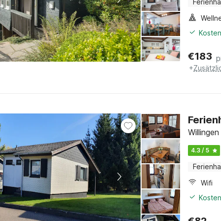
Ferienh
Welln
Kosten
€
183
p
+
Zusätzl
Ferien
Willinge
4.3 / 5
Ferienh
Wifi
Kosten