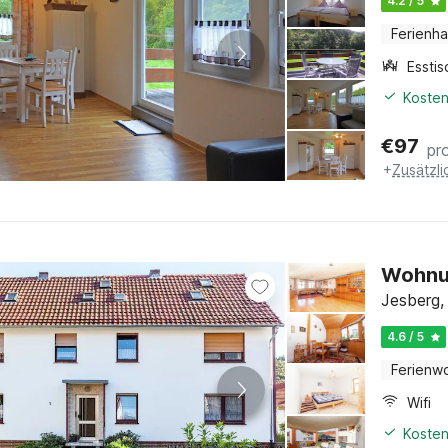
4.2 / 5
Ferienh
Esstis
Kosten
€
97
pr
+
Zusätzl
Wohnun
Jesberg,
4.6 / 5
Ferienw
Wifi
Kosten