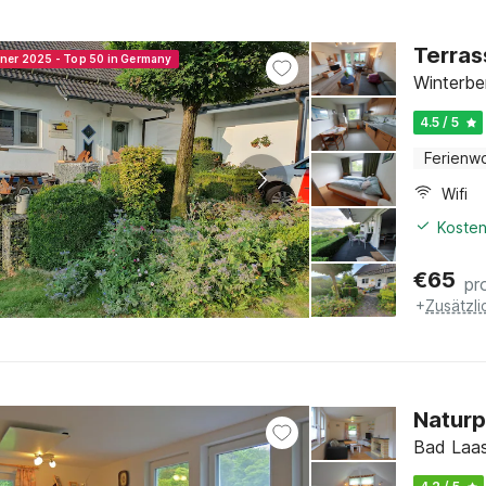
Terras
nner 2025 - Top 50 in Germany
Winterbe
4.5 / 5
Ferienw
Wifi
Kosten
€
65
pr
+
Zusätzl
Naturp
Bad Laas