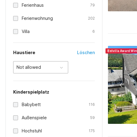
Ferienhaus
79
Ferienwohnung
202
Villa
6
Belvilla Award Wi
Haustiere
Löschen
Not allowed
Kinderspielplatz
Babybett
116
Außenspiele
59
Hochstuhl
175