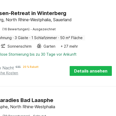
sen-Retreat in Winterberg
rg, North Rhine-Westphalia, Sauerland
·
(16 Bewertungen)
Ausgezeichnet
ohnung
·
3 Gäste
·
1 Schlafzimmer
·
50 m² Fläche
Sonnenschirm
Garten
+ 27 mehr
lose Stornierung bis zu 30 Tage vor Ankunft
o Nacht
€
85
20 % Rabatt
Details ansehen
iche Kosten
aradies Bad Laasphe
phe, North Rhine-Westphalia