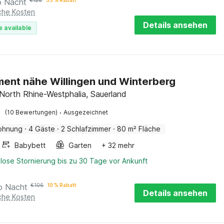
o Nacht
€
128
33 % Rabatt
iche Kosten
Details ansehen
e available
ent nähe Willingen und Winterberg
 North Rhine-Westphalia, Sauerland
·
(10 Bewertungen)
Ausgezeichnet
ohnung
·
4 Gäste
·
2 Schlafzimmer
·
80 m² Fläche
Babybett
Garten
+ 32 mehr
lose Stornierung bis zu 30 Tage vor Ankunft
o Nacht
€
106
10 % Rabatt
Details ansehen
iche Kosten