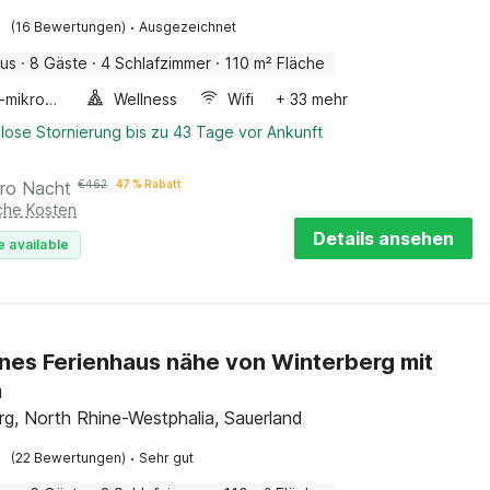
·
(16 Bewertungen)
Ausgezeichnet
aus
·
8 Gäste
·
4 Schlafzimmer
·
110 m² Fläche
Kombi-mikrowelle
Wellness
Wifi
+ 33 mehr
lose Stornierung bis zu 43 Tage vor Ankunft
ro Nacht
€
462
47 % Rabatt
iche Kosten
Details ansehen
e available
es Ferienhaus nähe von Winterberg mit
n
rg, North Rhine-Westphalia, Sauerland
·
(22 Bewertungen)
Sehr gut