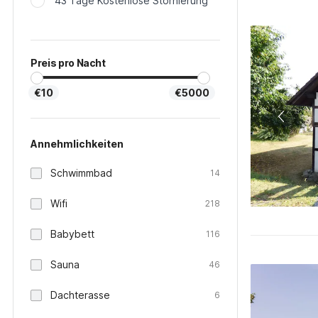
43 Tage Kostenlose Stornierung
Preis pro Nacht
€10
€5000
Annehmlichkeiten
Schwimmbad
14
Wifi
218
Babybett
116
Sauna
46
Dachterasse
6