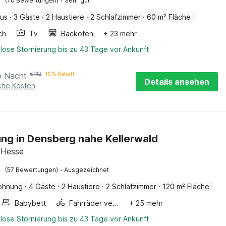
·
(70 Bewertungen)
Sehr gut
aus
·
3 Gäste
·
2 Haustiere
·
2 Schlafzimmer
·
60 m² Fläche
ch
Tv
Backofen
+ 23 mehr
lose Stornierung bis zu 43 Tage vor Ankunft
o Nacht
€
112
10 % Rabatt
Details ansehen
iche Kosten
g in Densberg nahe Kellerwald
 Hesse
·
(57 Bewertungen)
Ausgezeichnet
ohnung
·
4 Gäste
·
2 Haustiere
·
2 Schlafzimmer
·
120 m² Fläche
Babybett
Fahrräder verfügbar
+ 25 mehr
lose Stornierung bis zu 43 Tage vor Ankunft