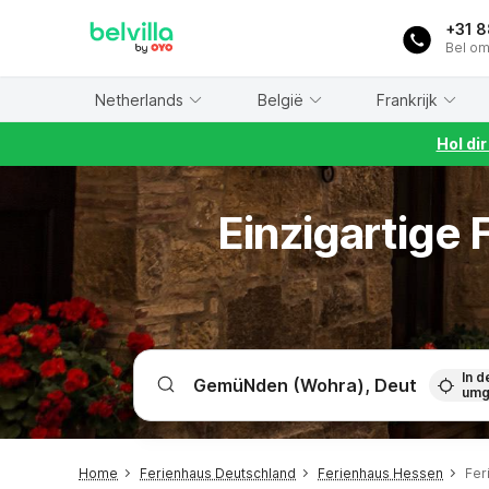
WIZARD MEMBER
+31 
Bel om
Netherlands
België
Frankrijk
Hol di
Einzigartige
In d
umg
Home
Ferienhaus Deutschland
Ferienhaus Hessen
Fer