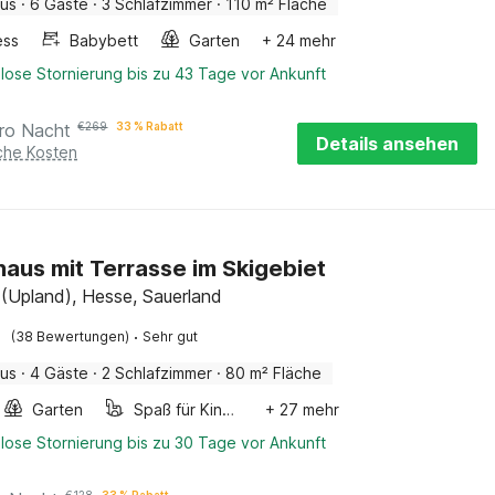
aus
·
6 Gäste
·
3 Schlafzimmer
·
110 m² Fläche
ess
Babybett
Garten
+ 24 mehr
lose Stornierung bis zu 43 Tage vor Ankunft
ro Nacht
€
269
33 % Rabatt
Details ansehen
iche Kosten
haus mit Terrasse im Skigebiet
n (Upland), Hesse, Sauerland
·
(38 Bewertungen)
Sehr gut
aus
·
4 Gäste
·
2 Schlafzimmer
·
80 m² Fläche
Garten
Spaß für Kinder
+ 27 mehr
lose Stornierung bis zu 30 Tage vor Ankunft