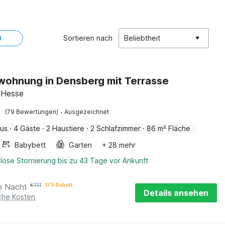
Sortieren nach
Beliebtheit
wohnung in Densberg mit Terrasse
 Hesse
·
(79 Bewertungen)
Ausgezeichnet
aus
·
4 Gäste
·
2 Haustiere
·
2 Schlafzimmer
·
86 m² Fläche
Babybett
Garten
+ 28 mehr
lose Stornierung bis zu 43 Tage vor Ankunft
o Nacht
€
111
11 % Rabatt
Details ansehen
iche Kosten