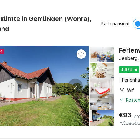
rkünfte in GemüNden (Wohra),
Kartenansicht
and
Ferien
24
Jesberg,
4.6 / 5
Ferienh
Wifi
Kosten
€
93
pr
+
Zusätzl