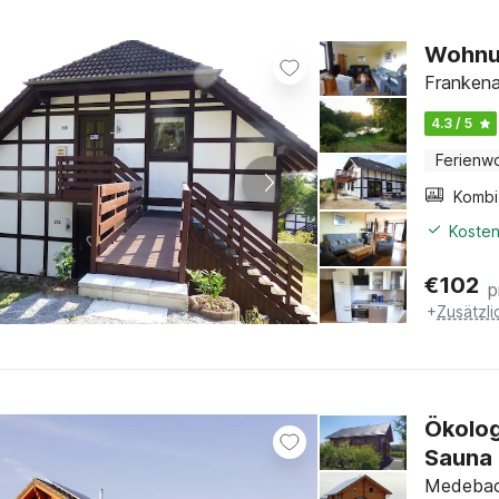
Wohnun
Frankena
4.3 / 5
Ferienw
Kosten
€
102
p
+
Zusätzl
Ökolog
Sauna
Medebach