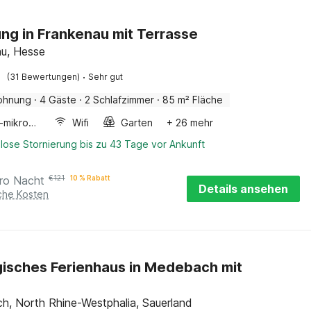
g in Frankenau mit Terrasse
u, Hesse
·
(31 Bewertungen)
Sehr gut
ohnung
·
4 Gäste
·
2 Schlafzimmer
·
85 m² Fläche
Kombi-mikrowelle
Wifi
Garten
+ 26 mehr
lose Stornierung bis zu 43 Tage vor Ankunft
ro Nacht
€
121
10 % Rabatt
Details ansehen
iche Kosten
isches Ferienhaus in Medebach mit
, North Rhine-Westphalia, Sauerland