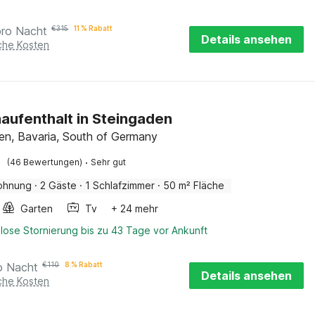
pro Nacht
€
315
11 % Rabatt
Details ansehen
iche Kosten
aufenthalt in Steingaden
en, Bavaria, South of Germany
·
(46 Bewertungen)
Sehr gut
ohnung
·
2 Gäste
·
1 Schlafzimmer
·
50 m² Fläche
Garten
Tv
+ 24 mehr
lose Stornierung bis zu 43 Tage vor Ankunft
o Nacht
€
110
8 % Rabatt
Details ansehen
iche Kosten