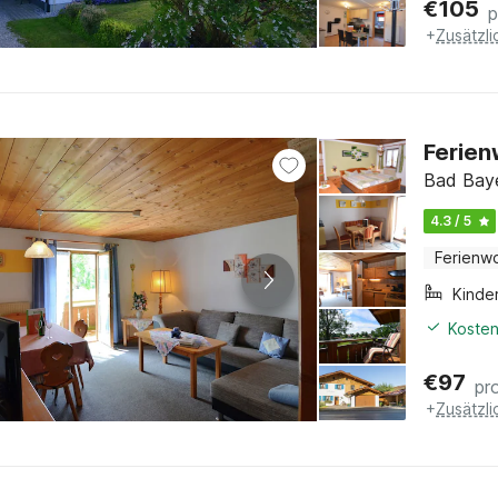
€
105
p
+
Zusätzl
Ferien
Bad Baye
4.3 / 5
Ferienw
Kinde
Kosten
€
97
pr
+
Zusätzl