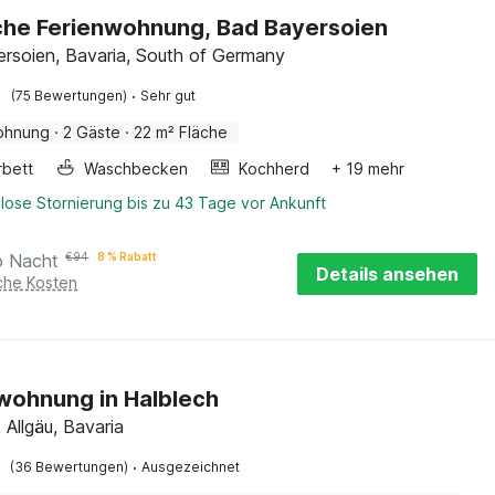
che Ferienwohnung, Bad Bayersoien
rsoien, Bavaria, South of Germany
·
(75 Bewertungen)
Sehr gut
ohnung
·
2 Gäste
·
22 m² Fläche
rbett
Waschbecken
Kochherd
+ 19 mehr
lose Stornierung bis zu 43 Tage vor Ankunft
o Nacht
€
94
8 % Rabatt
Details ansehen
iche Kosten
wohnung in Halblech
 Allgäu, Bavaria
·
(36 Bewertungen)
Ausgezeichnet