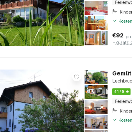
Ferienw
Kinde
Kosten
€
92
pr
+
Zusätzl
Gemütl
Lechbruck
4.1 / 5
Ferienw
Kinde
Kosten