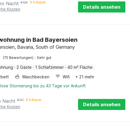
ro Nacht
€
123
11 % Rabatt
Details ansehen
iche Kosten
wohnung in Bad Bayersoien
rsoien, Bavaria, South of Germany
·
(75 Bewertungen)
Sehr gut
ohnung
·
2 Gäste
·
1 Schlafzimmer
·
40 m² Fläche
rbett
Waschbecken
Wifi
+ 21 mehr
lose Stornierung bis zu 43 Tage vor Ankunft
o Nacht
€
111
8 % Rabatt
Details ansehen
iche Kosten