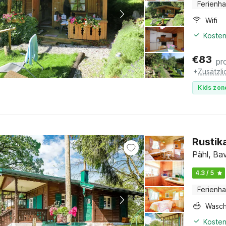
Ferienh
Wifi
Kosten
€
83
pr
+
Zusätzl
Kids zon
Rustik
Pähl, Ba
4.3 / 5
Ferienh
Wasc
Kosten