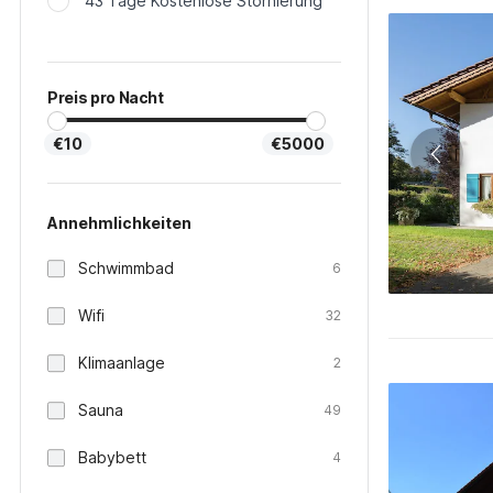
43 Tage Kostenlose Stornierung
Preis pro Nacht
€10
€5000
Annehmlichkeiten
Schwimmbad
6
Wifi
32
Klimaanlage
2
Sauna
49
Babybett
4