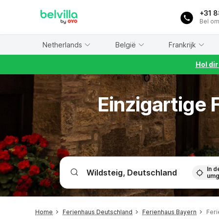
WIZARD MEMBER
+31 
Bel om
Netherlands
België
Frankrijk
Hol di
Einzigartige
In d
umg
Home
Ferienhaus Deutschland
Ferienhaus Bayern
Feri