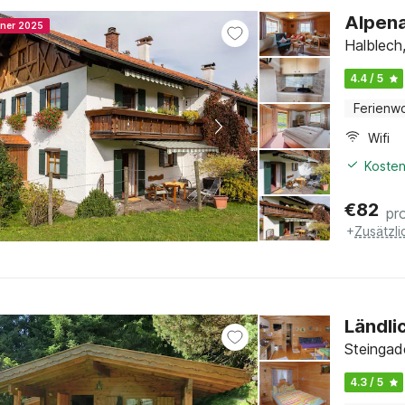
Alpena
nner 2025
Halblech,
4.4 / 5
Ferienw
Wifi
Kosten
€
82
pr
+
Zusätzl
Ländli
Steingad
4.3 / 5