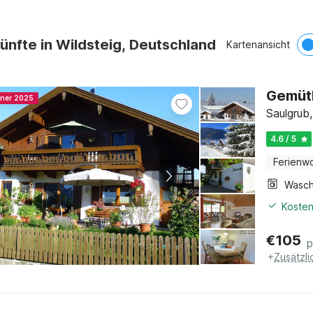
ünfte in Wildsteig, Deutschland
Kartenansicht
Gemütl
nner 2025
Saulgrub,
4.6 / 5
Ferienw
Kosten
€
105
p
+
Zusätzl