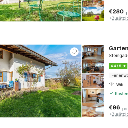
€
280
+
Zusätzl
Garten
Steingad
4.4 / 5
Ferienw
Wifi
Kosten
€
96
pr
+
Zusätzl