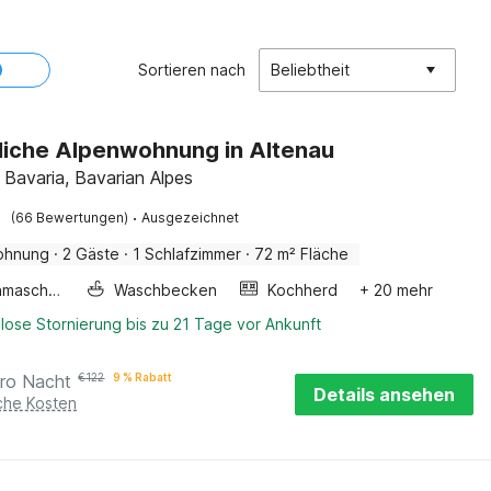
Sortieren nach
Beliebtheit
iche Alpenwohnung in Altenau
 Bavaria, Bavarian Alpes
·
(66 Bewertungen)
Ausgezeichnet
ohnung
·
2 Gäste
·
1 Schlafzimmer
·
72 m² Fläche
Waschmaschine
Waschbecken
Kochherd
+ 20 mehr
lose Stornierung bis zu 21 Tage vor Ankunft
ro Nacht
€
122
9 % Rabatt
Details ansehen
iche Kosten