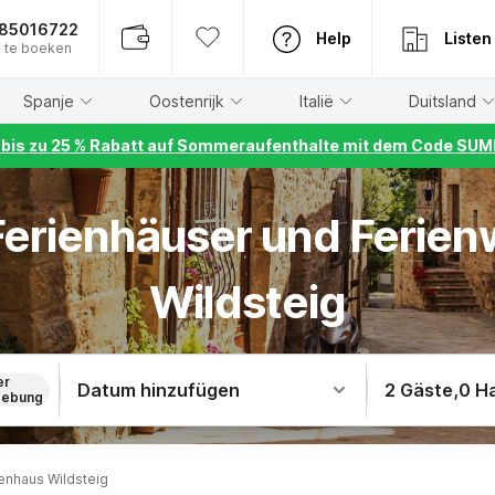
885016722
Help
Listen
 te boeken
Spanje
Oostenrijk
Italië
Duitsland
r bis zu 25 % Rabatt auf Sommeraufenthalte mit dem Code S
 Ferienhäuser und Ferie
Wildsteig
er
Datum hinzufügen
2 Gäste
,
0 H
ebung
enhaus Wildsteig