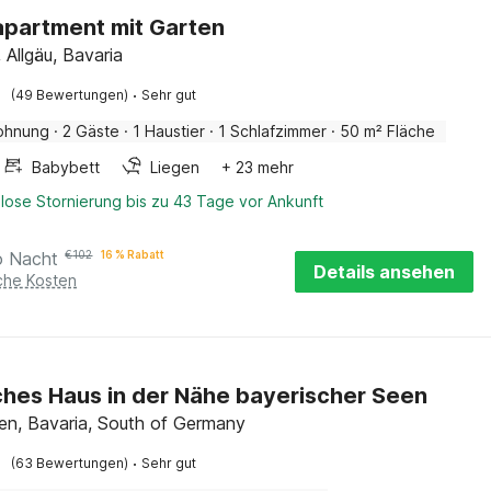
partment mit Garten
 Allgäu, Bavaria
·
(49 Bewertungen)
Sehr gut
ohnung
·
2 Gäste
·
1 Haustier
·
1 Schlafzimmer
·
50 m² Fläche
Babybett
Liegen
+ 23 mehr
lose Stornierung bis zu 43 Tage vor Ankunft
o Nacht
€
102
16 % Rabatt
Details ansehen
iche Kosten
ches Haus in der Nähe bayerischer Seen
en, Bavaria, South of Germany
·
(63 Bewertungen)
Sehr gut