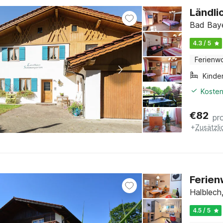
Ländli
Bad Baye
4.3 / 5
Ferienw
Kinde
Kosten
€
82
pr
+
Zusätzl
Ferien
Halblech,
4.5 / 5