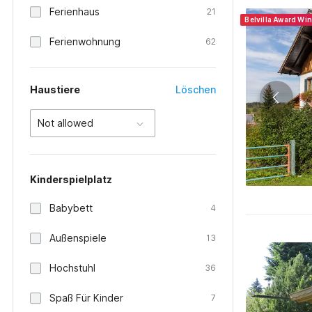
Ferienhaus
21
Belvilla Award Wi
Ferienwohnung
62
Haustiere
Löschen
Not allowed
Kinderspielplatz
Babybett
4
Außenspiele
13
Hochstuhl
36
Spaß Für Kinder
7