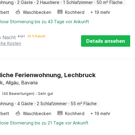
ohnung
·
2 Gäste
·
2 Haustiere
·
1 Schlafzimmer
·
50 m² Fläche
rbett
Waschbecken
Kochherd
+ 19 mehr
lose Stornierung bis zu 43 Tage vor Ankunft
o Nacht
€
121
20 % Rabatt
Details ansehen
iche Kosten
iche Ferienwohnung, Lechbruck
, Allgäu, Bavaria
·
(40 Bewertungen)
Sehr gut
ohnung
·
4 Gäste
·
2 Schlafzimmer
·
55 m² Fläche
rbett
Waschbecken
Kochherd
+ 19 mehr
lose Stornierung bis zu 21 Tage vor Ankunft