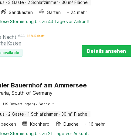
aus
·
3 Gäste
·
2 Schlafzimmer
·
36 m² Fläche
Sandkasten
Garten
+ 24 mehr
lose Stornierung bis zu 43 Tage vor Ankunft
o Nacht
€
99
12 % Rabatt
iche Kosten
Details ansehen
e available
aler Bauernhof am Ammersee
varia, South of Germany
·
(19 Bewertungen)
Sehr gut
aus
·
2 Gäste
·
1 Schlafzimmer
·
30 m² Fläche
hbecken
Kochherd
Dusche
+ 16 mehr
lose Stornierung bis zu 21 Tage vor Ankunft