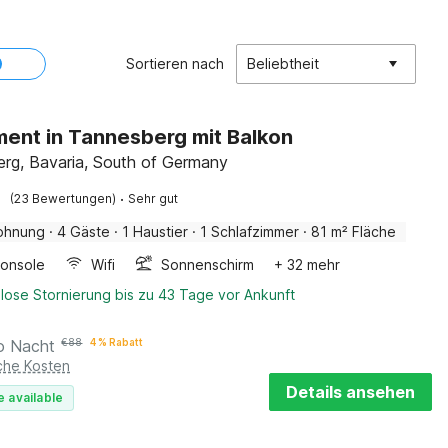
Sortieren nach
Beliebtheit
ent in Tannesberg mit Balkon
rg, Bavaria, South of Germany
·
(23 Bewertungen)
Sehr gut
ohnung
·
4 Gäste
·
1 Haustier
·
1 Schlafzimmer
·
81 m² Fläche
konsole
Wifi
Sonnenschirm
+ 32 mehr
lose Stornierung bis zu 43 Tage vor Ankunft
o Nacht
€
88
4 % Rabatt
iche Kosten
Details ansehen
e available