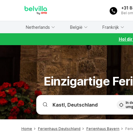
WIZARD MEMBER
+31 
Bel om
Netherlands
België
Frankrijk
Hol di
Einzigartige Fe
In d
umg
Home
Ferienhaus Deutschland
Ferienhaus Bayern
Feri