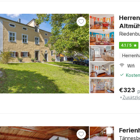
Herren
Altmüh
Riedenbu
4.1 / 5
Herrenh
Wifi
Kosten
€
323
+
Zusätzl
Ferien
Tännesbe