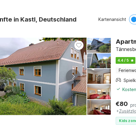
nfte in Kastl, Deutschland
Kartenansicht
Apartm
Tännesbe
4.4 / 5
Ferienw
Spiel
Kosten
€
80
pr
+
Zusätzl
Kids zon