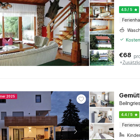
4.5 / 5
Ferienh
Wasc
Kosten
€
68
pr
+
Zusätzl
Gemütl
nner 2025
Beilngri
4.4 / 5
Ferienw
Kinde