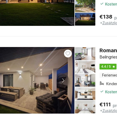
Kosten
€
138
p
+
Zusätzl
Romant
Beilngri
4.4 / 5
Ferienw
Kinde
Kosten
€
111
p
+
Zusätzl