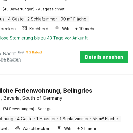
·
(43 Bewertungen)
Ausgezeichnet
aus
·
4 Gäste
·
2 Schlafzimmer
·
90 m² Fläche
hbecken
Kochherd
Wifi
+ 19 mehr
lose Stornierung bis zu 43 Tage vor Ankunft
o Nacht
€
78
9 % Rabatt
Details ansehen
iche Kosten
iche Ferienwohnung, Beilngries
es, Bavaria, South of Germany
·
(74 Bewertungen)
Sehr gut
ohnung
·
4 Gäste
·
1 Haustier
·
1 Schlafzimmer
·
55 m² Fläche
rbett
Waschbecken
Wifi
+ 21 mehr