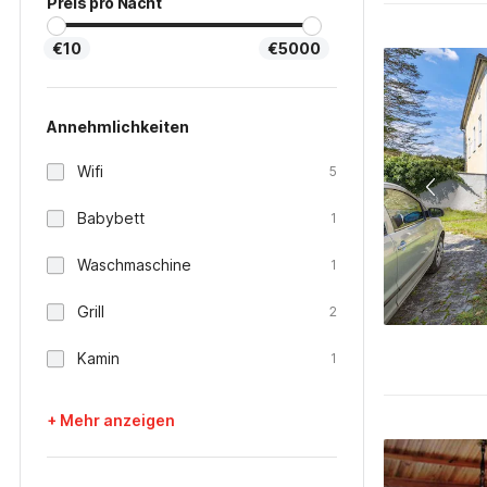
Preis pro Nacht
€10
€5000
Annehmlichkeiten
Wifi
5
Babybett
1
Waschmaschine
1
Grill
2
Kamin
1
+ Mehr anzeigen