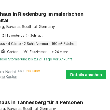
haus in Riedenburg im malerischen
ltal
rg, Bavaria, South of Germany
·
(21 Bewertungen)
Sehr gut
aus
·
4 Gäste
·
2 Schlafzimmer
·
160 m² Fläche
Garten
Esszimmer
+ 24 mehr
lose Stornierung bis zu 21 Tage vor Ankunft
pro Nacht
€
394
14 % Rabatt
Details ansehen
iche Kosten
haus in Tännesberg für 4 Personen
rg, Bavaria, South of Germany