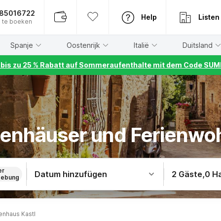
885016722
Help
Listen
 te boeken
Spanje
Oostenrijk
Italië
Duitsland
r bis zu 25 % Rabatt auf Sommeraufenthalte mit dem Code S
rienhäuser und Ferienwo
er
Datum hinzufügen
2 Gäste
,
0 H
ebung
enhaus Kastl