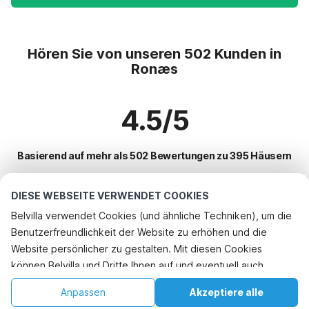
Hören Sie von unseren 502 Kunden in
Ronæs
4.5/5
Basierend auf mehr als 502 Bewertungen zu 395 Häusern
DIESE WEBSEITE VERWENDET COOKIES
Beliebteste Reiseziele für Urlaub
Belvilla verwendet Cookies (und ähnliche Techniken), um die
Benutzerfreundlichkeit der Website zu erhöhen und die
Top-Städte mit Top-Annehmlichkeiten für den Urlaub
Website persönlicher zu gestalten. Mit diesen Cookies
Ferienhaus am Meer esberg
können Belvilla und Dritte Ihnen auf und eventuell auch
Beliebte Ausstattungen für Urlaub in Ronaes
Ferienhaus am Meer esbjerg
außerhalb unserer Website folgen, um Werbung Ihren
Ferienhaus am Meer
Anpassen
Akzeptiere alle
Beliebte Städte für den Urlaub in Syddanmark
Interessen anzupassen und das Teilen von Informationen über
Ferienhaus am Meer bramming-sogn
Kinderfreundliche Ferienunterkünfte
Startseite
Wunschliste
Buchungen
Konto