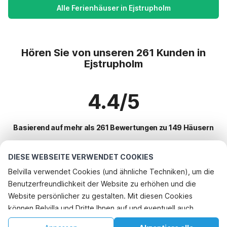
Alle Ferienhäuser in Ejstrupholm
Hören Sie von unseren 261 Kunden in
Ejstrupholm
4.4/5
Basierend auf mehr als 261 Bewertungen zu 149 Häusern
DIESE WEBSEITE VERWENDET COOKIES
Beliebteste Reiseziele für Urlaub
Belvilla verwendet Cookies (und ähnliche Techniken), um die
Benutzerfreundlichkeit der Website zu erhöhen und die
Top-Städte mit Top-Annehmlichkeiten für den Urlaub
Rufen Sie an, um zu buchen
Website persönlicher zu gestalten. Mit diesen Cookies
Ferienhaus am Meer ansager
können Belvilla und Dritte Ihnen auf und eventuell auch
Beliebte Ausstattungen für Urlaub in Ejstrupholm
Ferienhaus am Meer hovborg
außerhalb unserer Website folgen, um Werbung Ihren
Ferienhaus am Meer