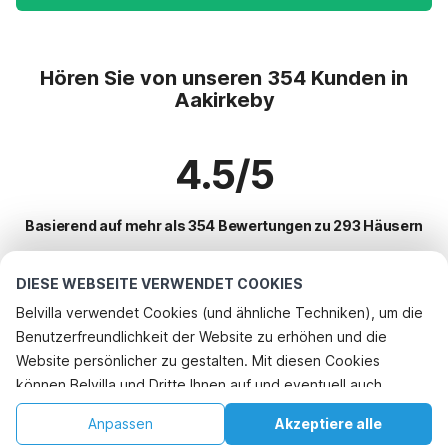
Hören Sie von unseren 354 Kunden in
Aakirkeby
4.5/5
Basierend auf mehr als 354 Bewertungen zu 293 Häusern
DIESE WEBSEITE VERWENDET COOKIES
Beliebteste Reiseziele für Urlaub
Belvilla verwendet Cookies (und ähnliche Techniken), um die
Benutzerfreundlichkeit der Website zu erhöhen und die
Top-Städte mit Top-Annehmlichkeiten für den Urlaub
Website persönlicher zu gestalten. Mit diesen Cookies
Ferienhaus am Meer allinge
können Belvilla und Dritte Ihnen auf und eventuell auch
Beliebte Ausstattungen für Urlaub in Aakirkeby
Ferienhaus am Meer hasle-sogn
außerhalb unserer Website folgen, um Werbung Ihren
Ferienhaus am Meer
Anpassen
Akzeptiere alle
Beliebte Städte für den Urlaub in Bornholm
Interessen anzupassen und das Teilen von Informationen über
Ferienhaus am Meer hasle
Urlaub mit Hund - Haustierfreundliche Ferienunterkünfte
Startseite
Wunschliste
Buchungen
Konto