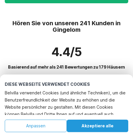
Hören Sie von unseren 241 Kunden in
Gingelom
4.4/5
Basierend auf mehr als 241 Bewertungen zu 179 Häusern
DIESE WEBSEITE VERWENDET COOKIES
Beliebteste Reiseziele für Urlaub
Belvilla verwendet Cookies (und ähnliche Techniken), um die
Benutzerfreundlichkeit der Website zu erhöhen und die
Top-Städte mit Top-Annehmlichkeiten für den Urlaub
Rufen Sie an, um zu buchen
Website persönlicher zu gestalten. Mit diesen Cookies
Ferienhaus mit Garten voeren
können Belvilla und Dritte Ihnen auf und eventuell auch
Beliebte Ausstattungen für Urlaub in Gingelom
Kinderfreundliche Ferienunterkünfte heers
außerhalb unserer Website folgen, um Werbung Ihren
Kinderfreundliche Ferienunterkünfte
Anpassen
Akzeptiere alle
Beliebte Städte für den Urlaub in Limburg
Interessen anzupassen und das Teilen von Informationen über
Kinderfreundliche Ferienunterkünfte riemst
Ferienhaus mit BBQ
Startseite
Wunschliste
Buchungen
Konto