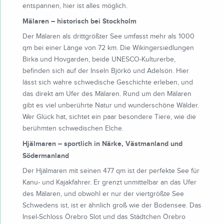
entspannen, hier ist alles möglich.
Mälaren – historisch bei Stockholm
Der Mälaren als drittgrößter See umfasst mehr als 1000
qm bei einer Länge von 72 km. Die Wikingersiedlungen
Birka und Hovgarden, beide UNESCO-Kulturerbe,
befinden sich auf der Inseln Björkö und Adelsön. Hier
lässt sich wahre schwedische Geschichte erleben, und
das direkt am Ufer des Mälaren. Rund um den Mälaren
gibt es viel unberührte Natur und wunderschöne Wälder.
Wer Glück hat, sichtet ein paar besondere Tiere, wie die
berühmten schwedischen Elche.
Hjälmaren – sportlich in Närke, Västmanland und
Södermanland
Der Hjälmaren mit seinen 477 qm ist der perfekte See für
Kanu- und Kajakfahrer. Er grenzt unmittelbar an das Ufer
des Mälaren, und obwohl er nur der viertgrößte See
Schwedens ist, ist er ähnlich groß wie der Bodensee. Das
Insel-Schloss Örebro Slot und das Städtchen Örebro