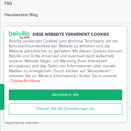
FAQ
Hausbesitzer-Blog
Kundendienst
DIESE WEBSEITE VERWENDET COOKIES
Belvilla verwendet Cookies (und ähnliche Techniken), um die
FAQ
Benutzerfreundlichkeit der Website zu erhöhen und die
Website persönlicher zu gestalten. Mit diesen Cookies können
Kundenservice
Belvilla und Dritte Ihnen auf und eventuell auch außerhalb
unserer Website folgen, um Werbung Ihren Interessen
Mein Belvilla
anzupassen und das Teilen von Informationen über soziale
Medien zu ermöglichen. Durch Klicken auf "Akzeptieren"
Presse
stimmen Sie zu. Weitere Informationen finden Sie in unserer
Cookie-Richtlinie
.
Partnerprogramm
Akzeptiere alle
Freunde einladen
Passen Sie die Einstellungen an
© Belvilla 1980 - 2026 ‘
Belvilla
’ und das
Belvilla
-Logo sind
registrierte Marken