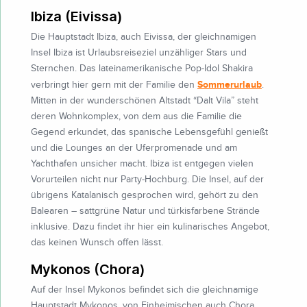
Ibiza (Eivissa)
Die Hauptstadt Ibiza, auch Eivissa, der gleichnamigen
Insel Ibiza ist Urlaubsreiseziel unzähliger Stars und
Sternchen. Das lateinamerikanische Pop-Idol Shakira
Sommerurlaub
verbringt hier gern mit der Familie den
.
Mitten in der wunderschönen Altstadt “Dalt Vila” steht
deren Wohnkomplex, von dem aus die Familie die
Gegend erkundet, das spanische Lebensgefühl genießt
und die Lounges an der Uferpromenade und am
Yachthafen unsicher macht. Ibiza ist entgegen vielen
Vorurteilen nicht nur Party-Hochburg. Die Insel, auf der
übrigens Katalanisch gesprochen wird, gehört zu den
Balearen – sattgrüne Natur und türkisfarbene Strände
inklusive. Dazu findet ihr hier ein kulinarisches Angebot,
das keinen Wunsch offen lässt.
Mykonos (Chora)
Auf der Insel Mykonos befindet sich die gleichnamige
Hauptstadt Mykonos, von Einheimischen auch Chora