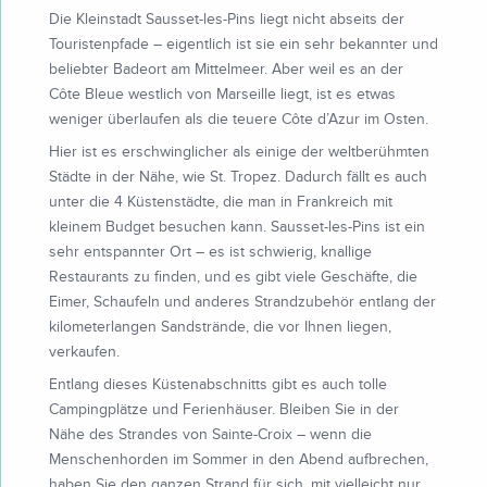
Die Kleinstadt Sausset-les-Pins liegt nicht abseits der
Touristenpfade – eigentlich ist sie ein sehr bekannter und
beliebter Badeort am Mittelmeer. Aber weil es an der
Côte Bleue westlich von Marseille liegt, ist es etwas
weniger überlaufen als die teuere Côte d’Azur im Osten.
Hier ist es erschwinglicher als einige der weltberühmten
Städte in der Nähe, wie St. Tropez. Dadurch fällt es auch
unter die 4 Küstenstädte, die man in Frankreich mit
kleinem Budget besuchen kann. Sausset-les-Pins ist ein
sehr entspannter Ort – es ist schwierig, knallige
Restaurants zu finden, und es gibt viele Geschäfte, die
Eimer, Schaufeln und anderes Strandzubehör entlang der
kilometerlangen Sandstrände, die vor Ihnen liegen,
verkaufen.
Entlang dieses Küstenabschnitts gibt es auch tolle
Campingplätze und Ferienhäuser. Bleiben Sie in der
Nähe des Strandes von Sainte-Croix – wenn die
Menschenhorden im Sommer in den Abend aufbrechen,
haben Sie den ganzen Strand für sich, mit vielleicht nur