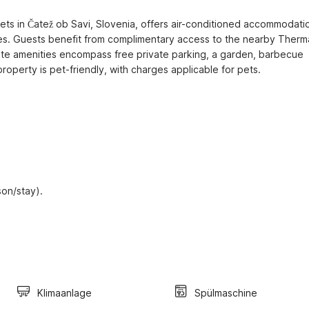
ts in Čatež ob Savi, Slovenia, offers air-conditioned accommodatio
ces. Guests benefit from complimentary access to the nearby Therma
site amenities encompass free private parking, a garden, barbecue 
property is pet-friendly, with charges applicable for pets. 

son/stay).
Klimaanlage
Spülmaschine