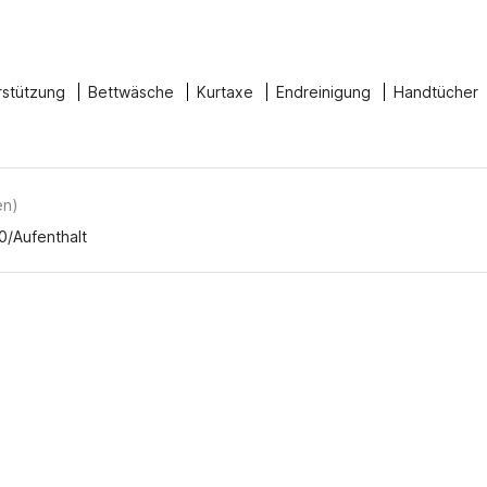
rstützung
Bettwäsche
Kurtaxe
Endreinigung
Handtücher
en
)
0/Aufenthalt