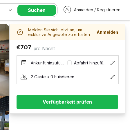
Suchen
Anmelden / Registrieren
Melden Sie sich jetzt an, um
Anmelden
exklusive Angebote zu erhalten
€707
pro Nacht
Ankunft hinzufügen
Abfahrt hinzufügen
–
2 Gäste • 0 huisdieren
Verfügbarkeit prüfen