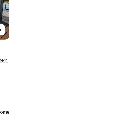
n
hern
Home