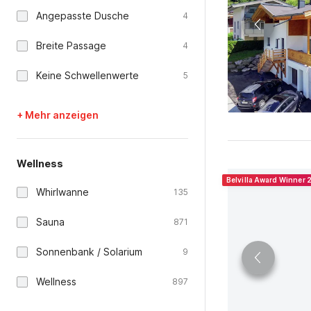
Angepasste Dusche
4
Breite Passage
4
Keine Schwellenwerte
5
+ Mehr anzeigen
Wellness
Belvilla Award Winner
Whirlwanne
135
Sauna
871
Sonnenbank / Solarium
9
Wellness
897