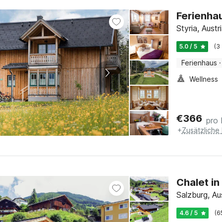
Ferienhau
Styria, Austr
5.0 / 5
(3
Ferienhaus
·
Wellness
€
366
pro
+
Zusätzliche
Chalet in
Salzburg, Au
4.6 / 5
(6