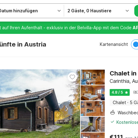
Datum hinzufügen
2 Gäste
,
0 Haustiere
t auf Ihren Aufenthalt - exklusiv in der Belvilla-App mit dem Code
A
nfte in Austria
Kartenansicht
Chalet in
Carinthia, Au
4.8 / 5
(6
Chalet
·
5 G
Waschbe
Kostenlose
€
111