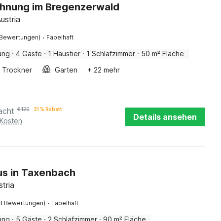
hnung im Bregenzerwald
ustria
·
 Bewertungen)
Fabelhaft
ung
·
4 Gäste
·
1 Haustier
·
1 Schlafzimmer
·
50 m² Fläche
Trockner
Garten
+ 22 mehr
acht
€
120
31 % Rabatt
Details ansehen
 Kosten
us in Taxenbach
stria
·
3 Bewertungen)
Fabelhaft
ung
·
5 Gäste
·
2 Schlafzimmer
·
90 m² Fläche