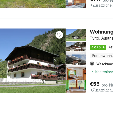
pro N
+
Zusätzliche
Wohnung 
Tyrol, Austri
4.0 / 5
(4
Ferienwohn
Kostenlose
€
55
pro N
+
Zusätzliche