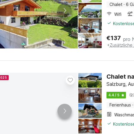
Chalet
·
6 G
Wifi
Kostenlose
€
137
pro 
+
Zusätzliche
Chalet n
 2025
Salzburg, Au
4.4 / 5
(2
Ferienhaus
·
Kostenlose