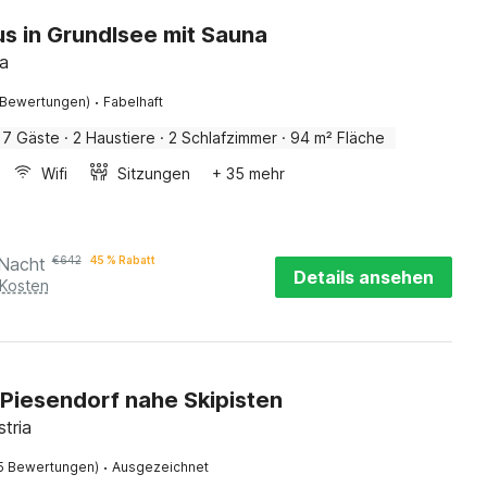
s in Grundlsee mit Sauna
ia
·
 Bewertungen)
Fabelhaft
7 Gäste
·
2 Haustiere
·
2 Schlafzimmer
·
94 m² Fläche
Wifi
Sitzungen
+ 35 mehr
 Nacht
€
642
45 % Rabatt
Details ansehen
 Kosten
 Piesendorf nahe Skipisten
stria
·
5 Bewertungen)
Ausgezeichnet