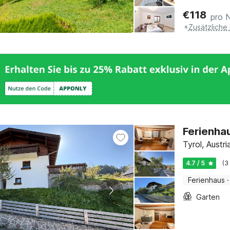
€
118
pro 
+
Zusätzliche
Ferienha
Tyrol, Austri
4.7 / 5
(3
Ferienhaus
·
Garten