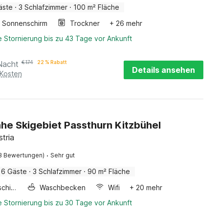
äste
·
3 Schlafzimmer
·
100 m² Fläche
Sonnenschirm
Trockner
+ 26 mehr
 Stornierung bis zu 43 Tage vor Ankunft
Nacht
€
174
22 % Rabatt
Details ansehen
 Kosten
ahe Skigebiet Passthurn Kitzbühel
stria
·
3 Bewertungen)
Sehr gut
6 Gäste
·
3 Schlafzimmer
·
90 m² Fläche
Waschmaschine
Waschbecken
Wifi
+ 20 mehr
 Stornierung bis zu 30 Tage vor Ankunft