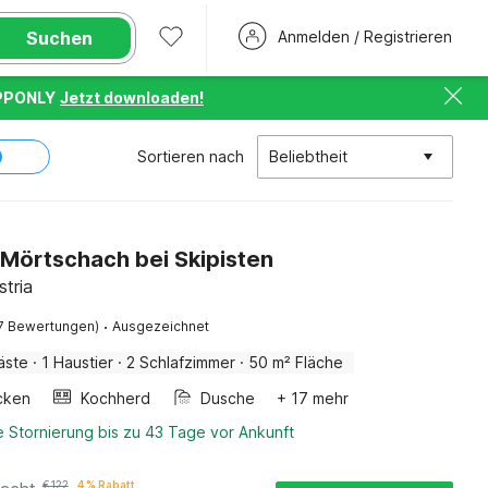
Suchen
Anmelden / Registrieren
PPONLY
Jetzt downloaden!
Sortieren nach
Beliebtheit
 Mörtschach bei Skipisten
stria
·
7 Bewertungen)
Ausgezeichnet
äste
·
1 Haustier
·
2 Schlafzimmer
·
50 m² Fläche
cken
Kochherd
Dusche
+ 17 mehr
 Stornierung bis zu 43 Tage vor Ankunft
€
122
4 % Rabatt