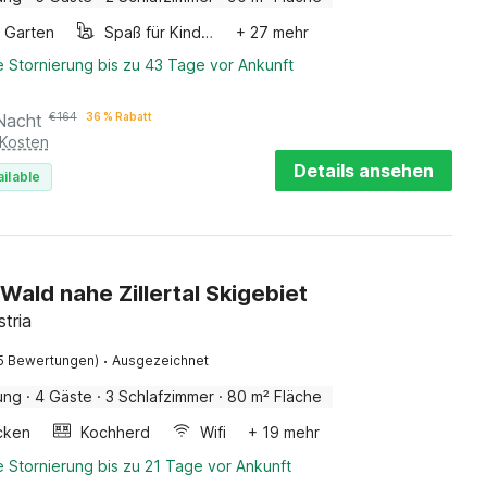
Garten
Spaß für Kinder
+ 27 mehr
 Stornierung bis zu 43 Tage vor Ankunft
Nacht
€
164
36 % Rabatt
 Kosten
Details ansehen
ilable
 Wald nahe Zillertal Skigebiet
stria
·
5 Bewertungen)
Ausgezeichnet
ung
·
4 Gäste
·
3 Schlafzimmer
·
80 m² Fläche
cken
Kochherd
Wifi
+ 19 mehr
 Stornierung bis zu 21 Tage vor Ankunft