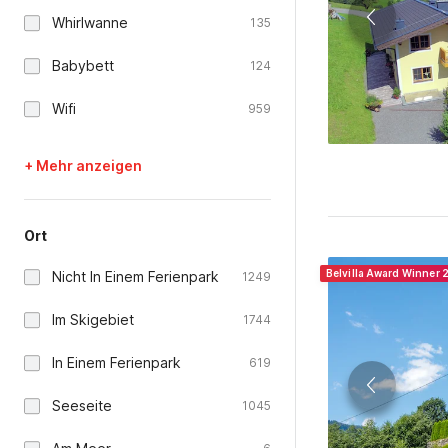
Whirlwanne
135
Babybett
124
Wifi
959
+ Mehr anzeigen
Ort
Belvilla Award Winner
Nicht In Einem Ferienpark
1249
Im Skigebiet
1744
In Einem Ferienpark
619
Seeseite
1045