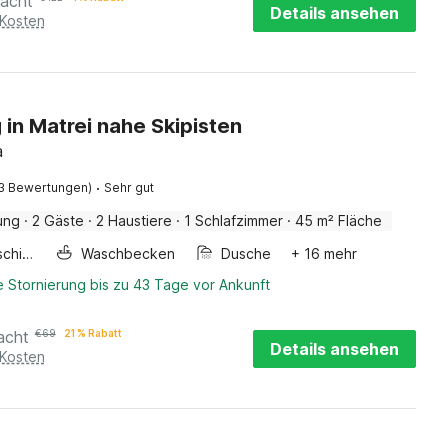
acht
Details ansehen
 Kosten
in Matrei nahe Skipisten
a
·
3 Bewertungen)
Sehr gut
ung
·
2 Gäste
·
2 Haustiere
·
1 Schlafzimmer
·
45 m² Fläche
Waschmaschine
Waschbecken
Dusche
+ 16 mehr
 Stornierung bis zu 43 Tage vor Ankunft
acht
€
69
21 % Rabatt
Details ansehen
 Kosten