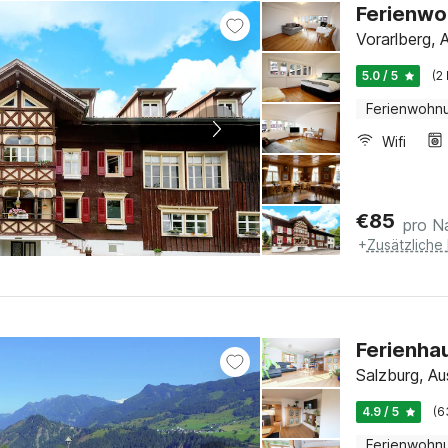
Ferienwo
Vorarlberg, A
5.0 / 5
(2
Ferienwohn
Wifi
€
85
pro N
+
Zusätzliche
Ferienha
Salzburg, Au
4.9 / 5
(6
Ferienwohn