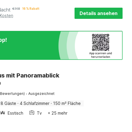
Nacht
€
148
16 % Rabatt
Details ansehen
 Kosten
us mit Panoramablick
a
·
 Bewertungen)
Ausgezeichnet
8 Gäste
·
4 Schlafzimmer
·
150 m² Fläche
Esstisch
Tv
+ 25 mehr