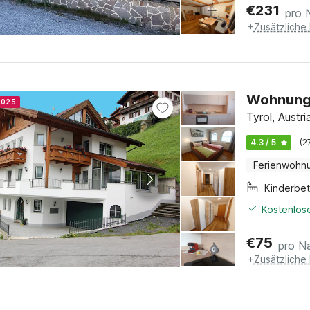
€
231
pro 
+
Zusätzliche
Wohnung i
 2025
Tyrol, Austri
4.3 / 5
(2
Ferienwohn
Kinderbet
Kostenlose
€
75
pro N
+
Zusätzliche