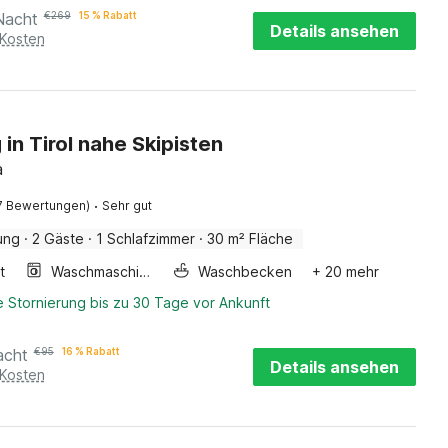
Nacht
€
269
15 % Rabatt
Details ansehen
 Kosten
n Tirol nahe Skipisten
a
·
7 Bewertungen)
Sehr gut
ung
·
2 Gäste
·
1 Schlafzimmer
·
30 m² Fläche
t
Waschmaschine
Waschbecken
+ 20 mehr
 Stornierung bis zu 30 Tage vor Ankunft
acht
€
95
16 % Rabatt
Details ansehen
 Kosten