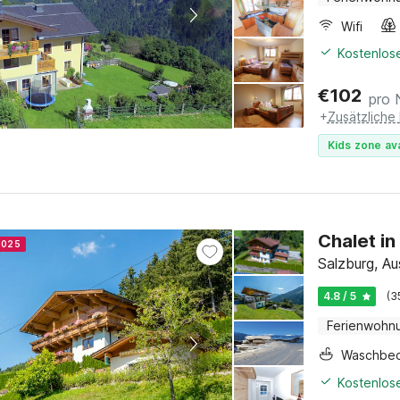
Wifi
Kostenlose
€
102
pro 
+
Zusätzliche
Kids zone ava
Chalet in
 2025
Salzburg, Au
4.8 / 5
(3
Ferienwohn
Waschbe
Kostenlose