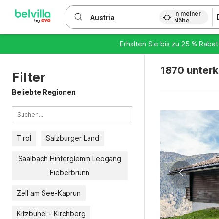
WIZARD MEMBER
In meiner
Nähe
Erhalten Sie bis zu 25 % Rabat
1870 unterkü
Filter
Beliebte Regionen
Tirol
Salzburger Land
Saalbach Hinterglemm Leogang
Fieberbrunn
Zell am See-Kaprun
Kitzbühel - Kirchberg