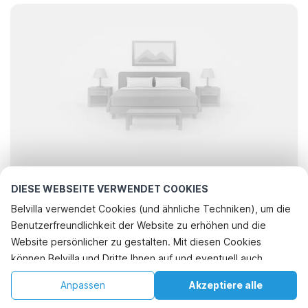
DIESE WEBSEITE VERWENDET COOKIES
Auf der Suche nach den besten
Belvilla verwendet Cookies (und ähnliche Techniken), um die
Unterkünften..
Benutzerfreundlichkeit der Website zu erhöhen und die
Rufen Sie an, um zu buchen
Website persönlicher zu gestalten. Mit diesen Cookies
können Belvilla und Dritte Ihnen auf und eventuell auch
außerhalb unserer Website folgen, um Werbung Ihren
Filter
Sortieren
Karte
Anpassen
Akzeptiere alle
Interessen anzupassen und das Teilen von Informationen über
soziale Medien zu ermöglichen. Durch Klicken auf