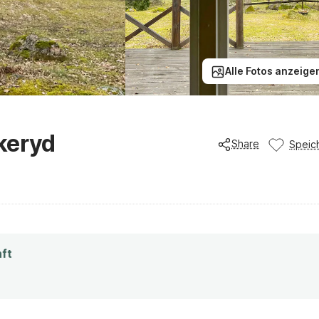
Alle Fotos anzeige
keryd
Share
Speic
nft