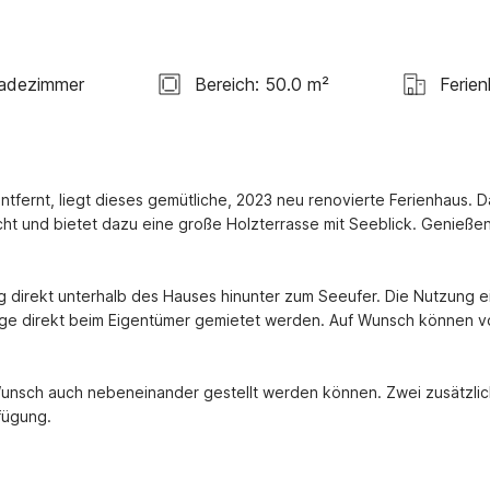
adezimmer
Bereich: 50.0 m²
Ferie
fernt, liegt dieses gemütliche, 2023 neu renovierte Ferienhaus. Da
ucht und bietet dazu eine große Holzterrasse mit Seeblick. Genießen
g direkt unterhalb des Hauses hinunter zum Seeufer. Die Nutzung ei
rage direkt beim Eigentümer gemietet werden. Auf Wunsch können vo
 Wunsch auch nebeneinander gestellt werden können. Zwei zusätzlic
fügung.