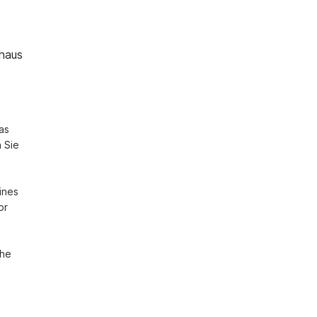
nhaus
s 
 Sie 
nes 
r 
he 