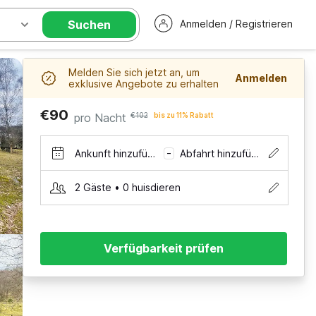
Suchen
Anmelden / Registrieren
Melden Sie sich jetzt an, um
Anmelden
exklusive Angebote zu erhalten
€90
pro Nacht
€102
bis zu 11% Rabatt
Ankunft hinzufügen
Abfahrt hinzufügen
–
2 Gäste • 0 huisdieren
Verfügbarkeit prüfen