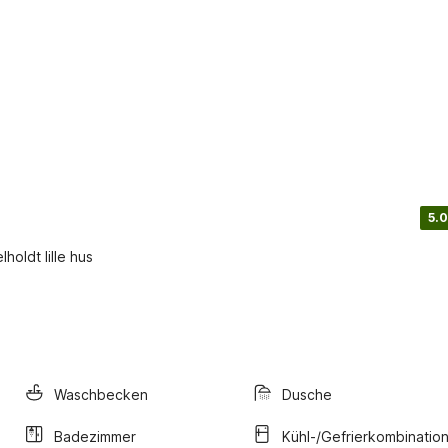
5.0
holdt lille hus
Waschbecken
Dusche
Badezimmer
Kühl-/Gefrierkombinatio