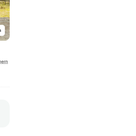
n
hern