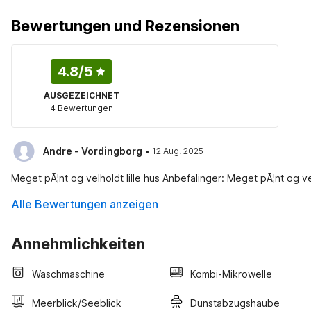
Bewertungen und Rezensionen
4.8
/5
AUSGEZEICHNET
4 Bewertungen
·
Andre - Vordingborg
12 Aug. 2025
Meget pÃ¦nt og velholdt lille hus Anbefalinger: Meget pÃ¦nt og vel
Alle Bewertungen anzeigen
Annehmlichkeiten
Waschmaschine
Kombi-Mikrowelle
Meerblick/Seeblick
Dunstabzugshaube