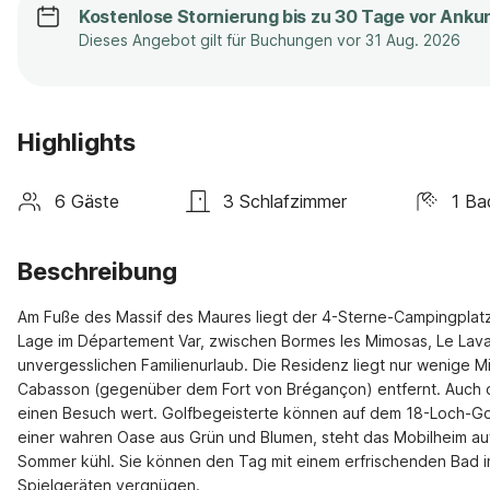
Kostenlose Stornierung bis zu 30 Tage vor Anku
Dieses Angebot gilt für Buchungen vor 31 Aug. 2026
Highlights
6 Gäste
3 Schlafzimmer
1 Ba
Beschreibung
Am Fuße des Massif des Maures liegt der 4-Sterne-Campingplatz
Lage im Département Var, zwischen Bormes les Mimosas, Le Lavand
unvergesslichen Familienurlaub. Die Residenz liegt nur wenige Mi
Cabasson (gegenüber dem Fort von Brégançon) entfernt. Auch die 
einen Besuch wert. Golfbegeisterte können auf dem 18-Loch-Golfp
einer wahren Oase aus Grün und Blumen, steht das Mobilheim auf
Sommer kühl. Sie können den Tag mit einem erfrischenden Bad i
Spielgeräten vergnügen.