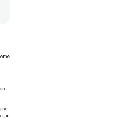
Home
en 
ind 
, in 