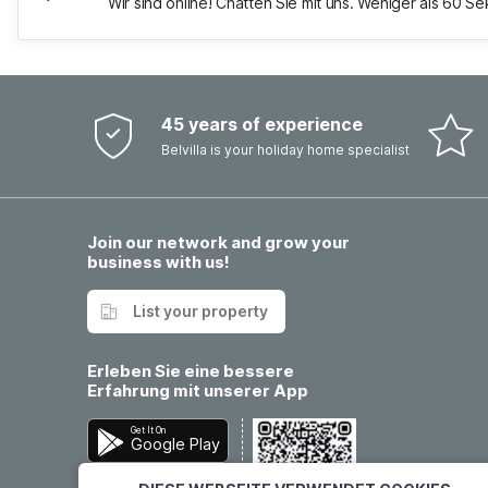
Wir sind online! Chatten Sie mit uns. Weniger als 60 S
45 years of experience
Belvilla is your holiday home specialist
Join our network and grow your
business with us!
List your property
Erleben Sie eine bessere
Erfahrung mit unserer App
Get It On
Google Play
Download On The