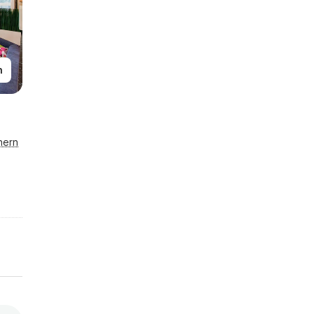
n
hern