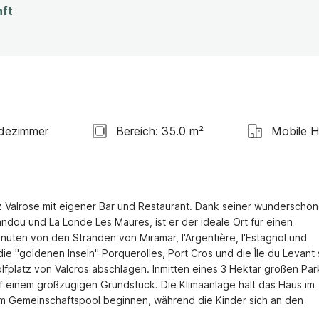
nft
dezimmer
Bereich: 35.0 m²
Mobile 
 Valrose mit eigener Bar und Restaurant. Dank seiner wunderschön
ou und La Londe Les Maures, ist er der ideale Ort für einen 
nuten von den Stränden von Miramar, l'Argentière, l'Estagnol und 
"goldenen Inseln" Porquerolles, Port Cros und die Île du Levant s
latz von Valcros abschlagen. Inmitten eines 3 Hektar großen Parks
 einem großzügigen Grundstück. Die Klimaanlage hält das Haus im 
m Gemeinschaftspool beginnen, während die Kinder sich an den 