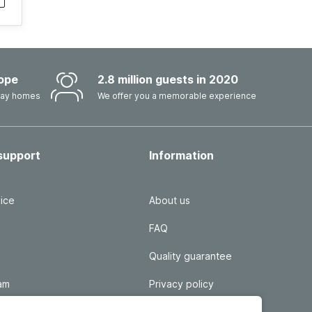
ope
2.8 million guests in 2020
iday homes
We offer you a memorable experience
support
Information
ice
About us
FAQ
Quality guarantee
ram
Privacy policy
 login
Disclaimer