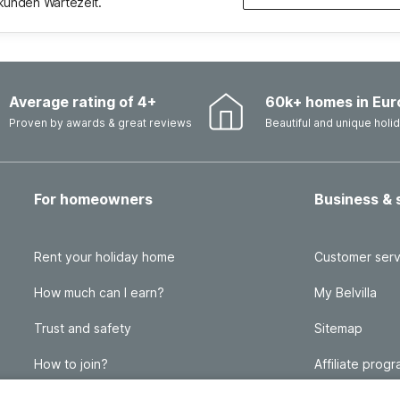
ekunden Wartezeit.
Average rating of 4+
60k+ homes in Eur
Proven by awards & great reviews
Beautiful and unique hol
For homeowners
Business & 
Rent your holiday home
Customer serv
How much can I earn?
My Belvilla
Trust and safety
Sitemap
How to join?
Affiliate prog
FAQ
Travel agency