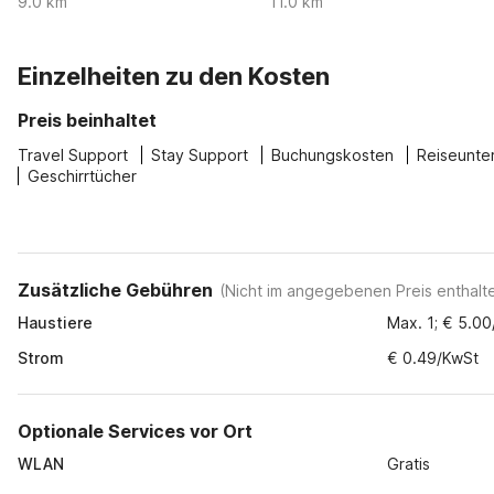
9.0 km
11.0 km
Einzelheiten zu den Kosten
Preis beinhaltet
Travel Support
Stay Support
Buchungskosten
Reiseunte
Geschirrtücher
Zusätzliche Gebühren
(
Nicht im angegebenen Preis enthalt
Haustiere
Max. 1; € 5.0
Strom
€ 0.49/KwSt
Optionale Services vor Ort
WLAN
Gratis