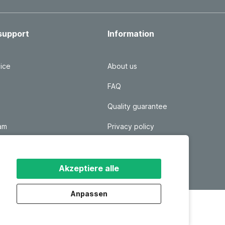
support
Information
ice
About us
FAQ
Quality guarantee
ram
Privacy policy
 login
Disclaimer
Responsible disclosure
Akzeptiere alle
Anpassen