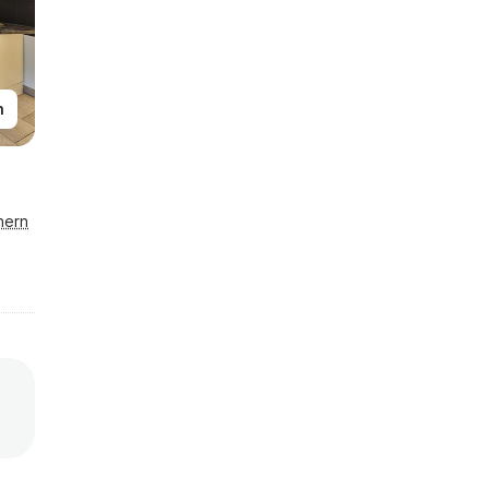
n
hern