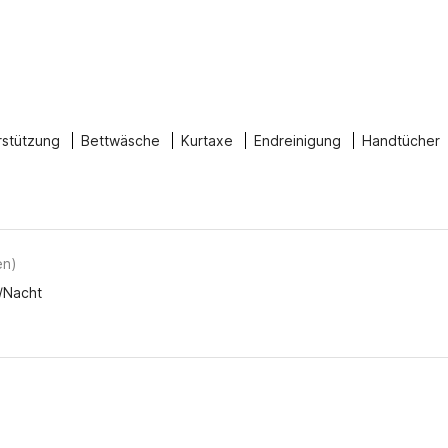
rstützung
Bettwäsche
Kurtaxe
Endreinigung
Handtücher
en
)
0/Nacht