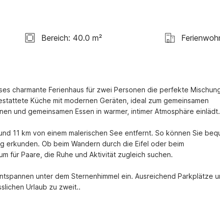
Bereich: 40.0 m²
Ferienwoh
ieses charmante Ferienhaus für zwei Personen die perfekte Mischung
gestattete Küche mit modernen Geräten, ideal zum gemeinsamen 
en und gemeinsamen Essen in warmer, intimer Atmosphäre einlädt.

 und 11 km von einem malerischen See entfernt. So können Sie beq
 erkunden. Ob beim Wandern durch die Eifel oder beim 
m für Paare, die Ruhe und Aktivität zugleich suchen.

 Entspannen unter dem Sternenhimmel ein. Ausreichend Parkplätze u
lichen Urlaub zu zweit..