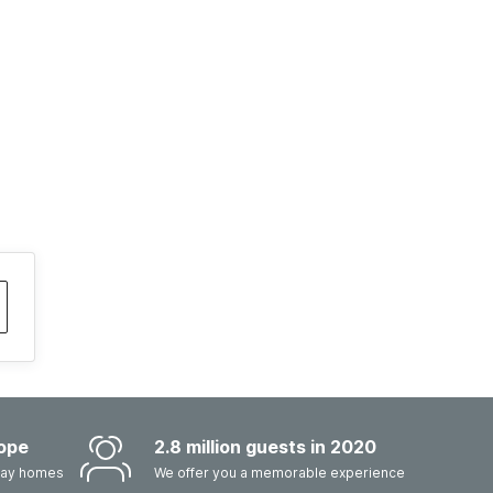
ope
2.8 million guests in 2020
iday homes
We offer you a memorable experience