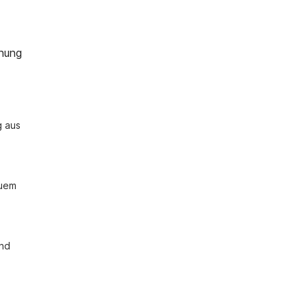
nung
 aus 
uem 
nd 