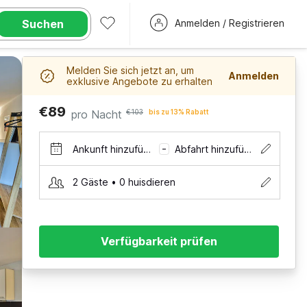
Suchen
Anmelden / Registrieren
Melden Sie sich jetzt an, um
Anmelden
exklusive Angebote zu erhalten
€89
pro Nacht
€103
bis zu 13% Rabatt
Ankunft hinzufügen
Abfahrt hinzufügen
–
2 Gäste • 0 huisdieren
Verfügbarkeit prüfen