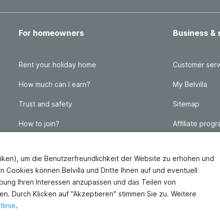
For homeowners
Business & 
Rent your holiday home
Customer serv
How much can I earn?
My Belvilla
Trust and safety
Sitemap
How to join?
Affiliate prog
FAQ
Travel agency
iken), um die Benutzerfreundlichkeit der Website zu erhöhen und
Homeowner blog
FAQ
en Cookies können Belvilla und Dritte Ihnen auf und eventuell
bung Ihren Interessen anzupassen und das Teilen von
en. Durch Klicken auf "Akzeptieren" stimmen Sie zu. Weitere
linie
.