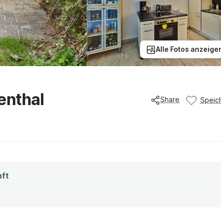
Alle Fotos anzeige
enthal
Share
Speic
nft