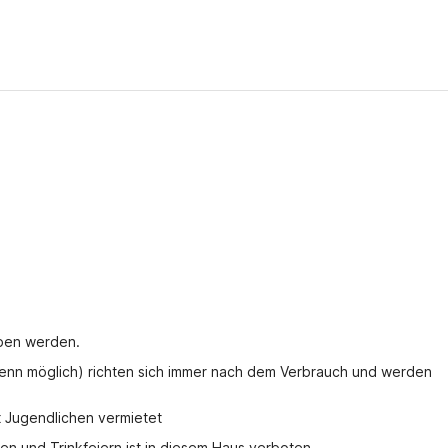
oben werden.
wenn möglich) richten sich immer nach dem Verbrauch und werden 
t Jugendlichen vermietet
n und Trinkfeiern ist in diesem Haus verboten