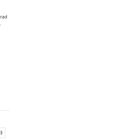
rad 


1)