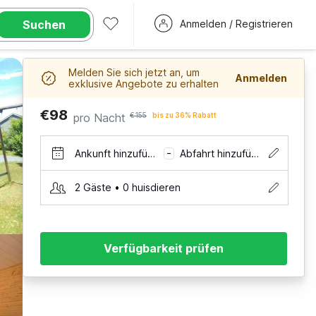
Suchen
Anmelden / Registrieren
Melden Sie sich jetzt an, um
Anmelden
exklusive Angebote zu erhalten
€98
pro Nacht
€155
bis zu 36% Rabatt
Ankunft hinzufügen
Abfahrt hinzufügen
–
2 Gäste • 0 huisdieren
Verfügbarkeit prüfen