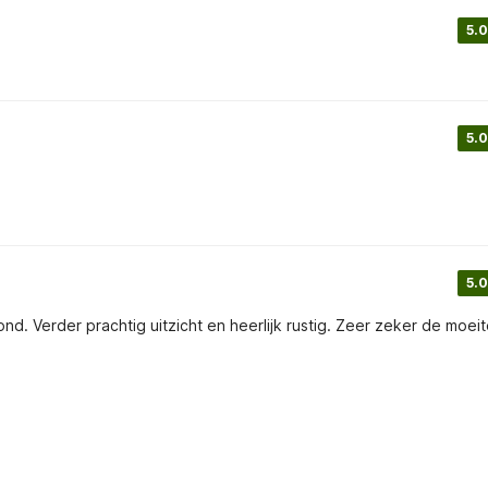
5.0
5.0
5.0
d. Verder prachtig uitzicht en heerlijk rustig. Zeer zeker de moei