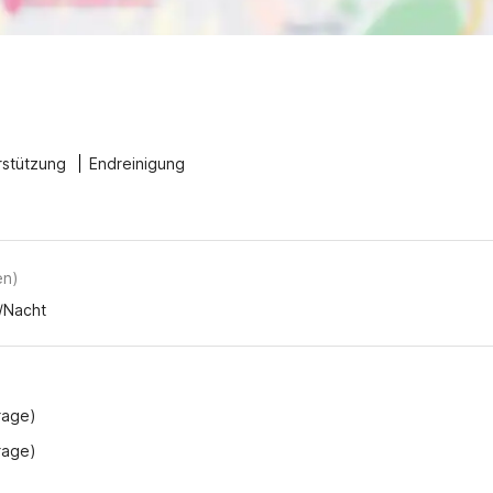
rstützung
Endreinigung
en
)
8/Nacht
frage)
frage)